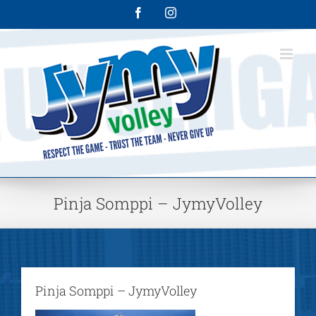
Skip
Facebook
Instagram
to
content
Pinja Somppi – JymyVolley
Pinja Somppi – JymyVolley