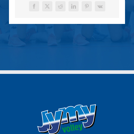
Facebook
X
Reddit
LinkedIn
Pinterest
Vk