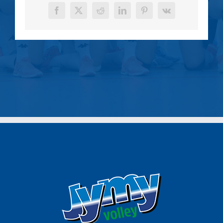
Facebook
X
Reddit
LinkedIn
Pinterest
Vk