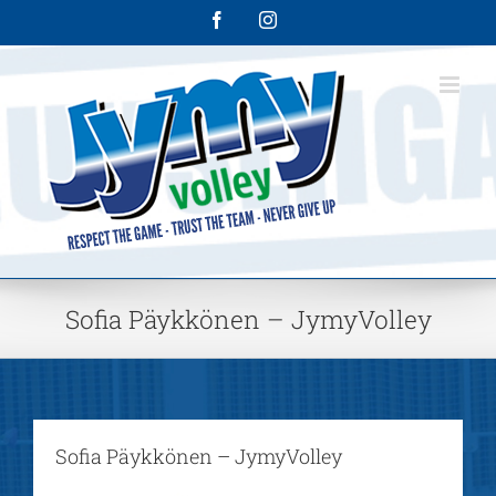
Skip
Facebook
Instagram
to
content
Sofia Päykkönen – JymyVolley
Sofia Päykkönen – JymyVolley