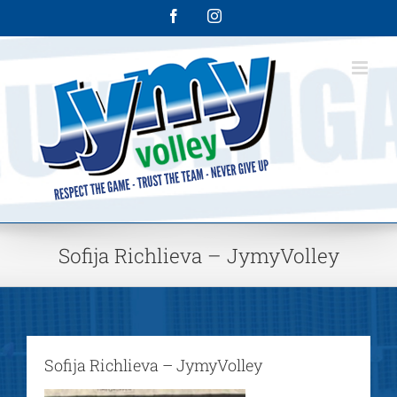
Skip
Facebook
Instagram
to
content
Sofija Richlieva – JymyVolley
Sofija Richlieva – JymyVolley