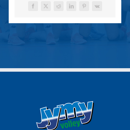
Facebook
X
Reddit
LinkedIn
Pinterest
Vk