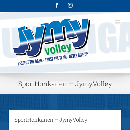
Skip
Facebook
Instagram
to
content
SportHonkanen – JymyVolley
SportHonkanen – JymyVolley