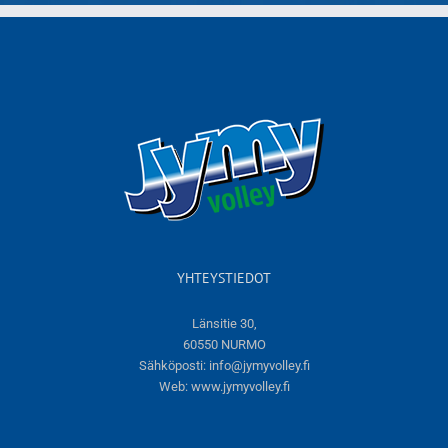
YHTEYSTIEDOT
Länsitie 30,
60550 NURMO
Sähköposti:
info@jymyvolley.fi
Web:
www.jymyvolley.fi