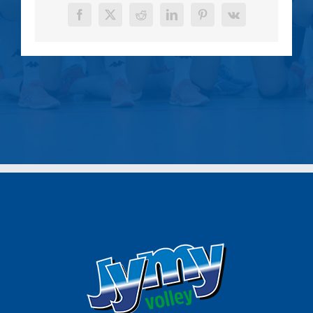
Facebook
X
Reddit
LinkedIn
Pinterest
Vk