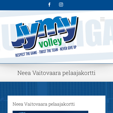
Skip
Facebook
Instagram
to
content
Neea Vaitovaara pelaajakortti
Neea Vaitovaara pelaajakortti