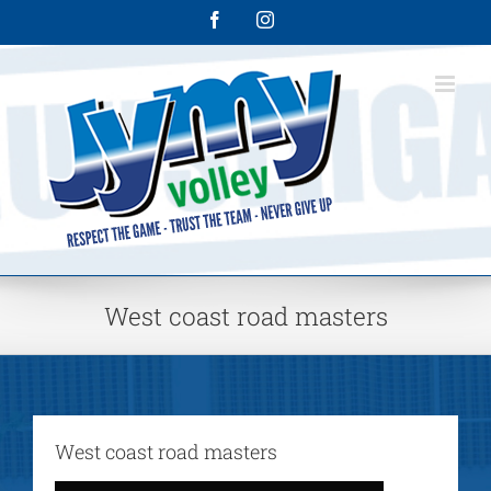
Skip
Facebook
Instagram
to
content
West coast road masters
West coast road masters