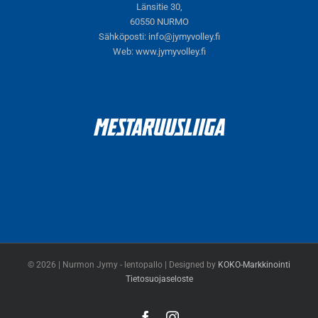
Länsitie 30,
60550 NURMO
Sähköposti:
info@jymyvolley.fi
Web:
www.jymyvolley.fi
© 2026 | Nurmon Jymy - lentopallo | Designed by
KOKO-Markkinointi
Tietosuojaseloste
Facebook
Instagram