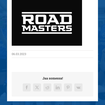
06.03.2023
Jaa somessa!
Facebook
X
Reddit
LinkedIn
Pinterest
Vk