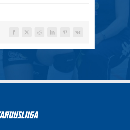
Facebook
X
Reddit
LinkedIn
Pinterest
Vk