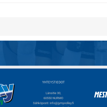
YHTEYSTIEDOT
Länsitie 30,
60550 NURMO
Sähköposti:
info@jymyvolley.fi