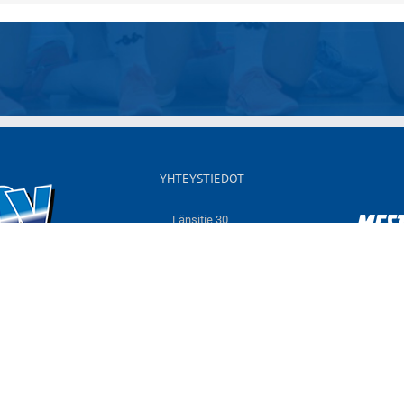
YHTEYSTIEDOT
Länsitie 30,
60550 NURMO
Sähköposti:
info@jymyvolley.fi
Web:
www.jymyvolley.fi
© 2026 | Nurmon Jymy - lentopallo | Designed by
KOKO-Markkinointi
Tietosuojaseloste