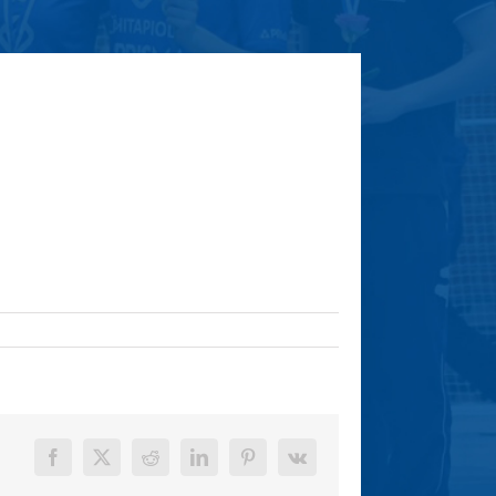
Facebook
X
Reddit
LinkedIn
Pinterest
Vk