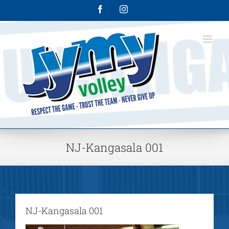
Skip
Facebook
Instagram
to
content
NJ-Kangasala 001
NJ-Kangasala 001