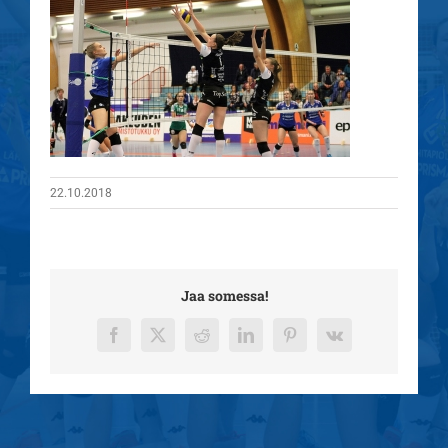
22.10.2018
Jaa somessa!
Facebook
X
Reddit
LinkedIn
Pinterest
Vk