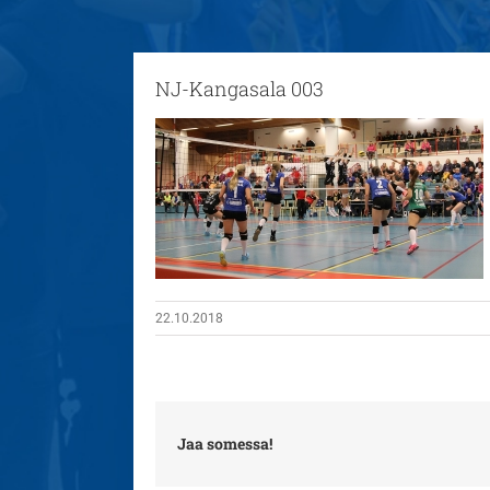
NJ-Kangasala 003
22.10.2018
Jaa somessa!