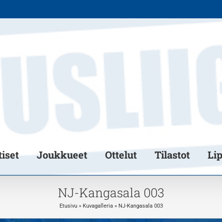
iset
Joukkueet
Ottelut
Tilastot
Li
NJ-Kangasala 003
Etusivu
»
Kuvagalleria
»
NJ-Kangasala 003