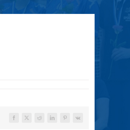
Facebook
X
Reddit
LinkedIn
Pinterest
Vk