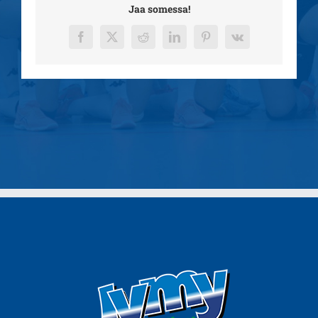
Jaa somessa!
Facebook
X
Reddit
LinkedIn
Pinterest
Vk