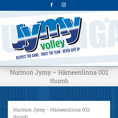
Skip
Facebook
Instagram
to
content
Nurmon Jymy – Hämeenlinna 002
thumb
Nurmon Jymy – Hämeenlinna 002
thumb