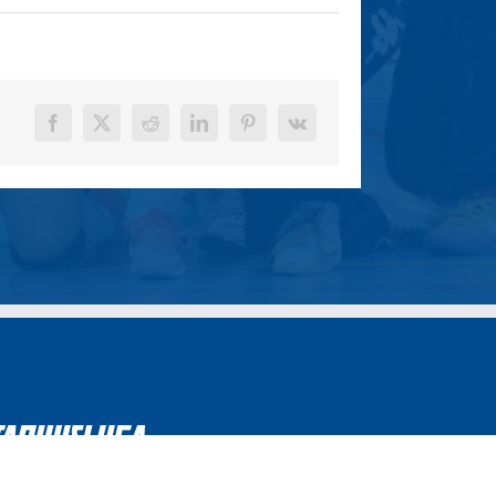
Facebook
X
Reddit
LinkedIn
Pinterest
Vk