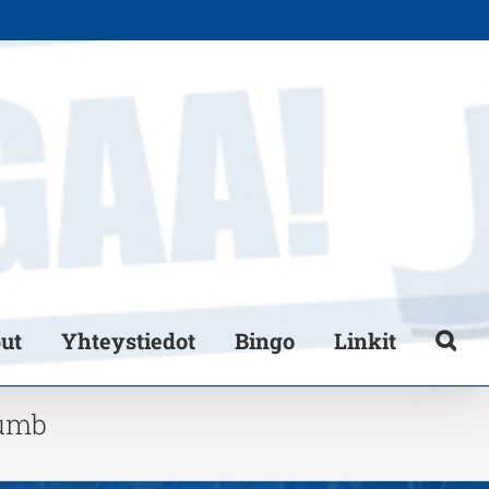
put
Yhteystiedot
Bingo
Linkit
humb