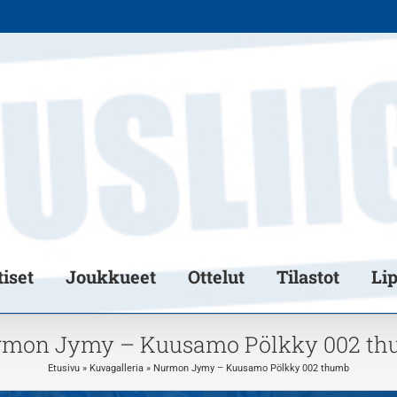
iset
Joukkueet
Ottelut
Tilastot
Li
mon Jymy – Kuusamo Pölkky 002 t
Etusivu
»
Kuvagalleria
»
Nurmon Jymy – Kuusamo Pölkky 002 thumb