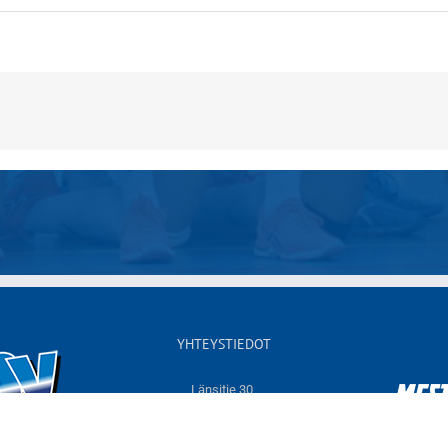
YHTEYSTIEDOT
Länsitie 30,
60550 NURMO
Sähköposti:
info@jymyvolley.fi