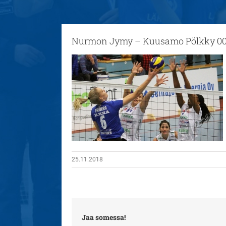
Nurmon Jymy – Kuusamo Pölkky 0
25.11.2018
Jaa somessa!