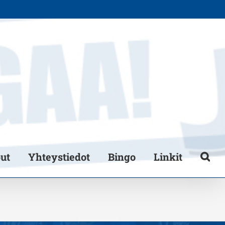
put
Yhteystiedot
Bingo
Linkit
2