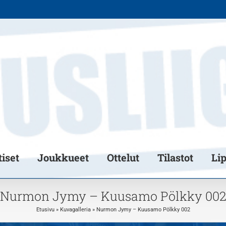
iset
Joukkueet
Ottelut
Tilastot
Li
Nurmon Jymy – Kuusamo Pölkky 00
Etusivu
»
Kuvagalleria
»
Nurmon Jymy – Kuusamo Pölkky 002