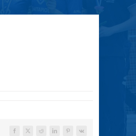
Facebook
X
Reddit
LinkedIn
Pinterest
Vk