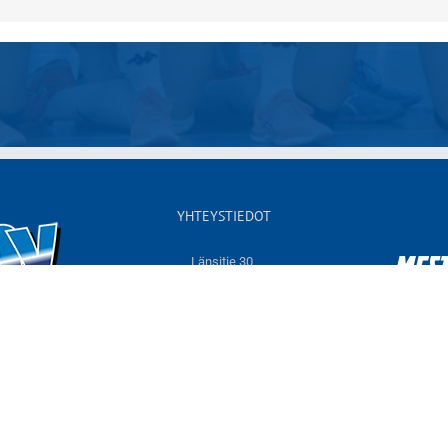
YHTEYSTIEDOT
Länsitie 30,
60550 NURMO
Sähköposti:
info@jymyvolley.fi
Web:
www.jymyvolley.fi
© 2026 | Nurmon Jymy - lentopallo | Designed by
KOKO-Markkinointi
Tietosuojaseloste