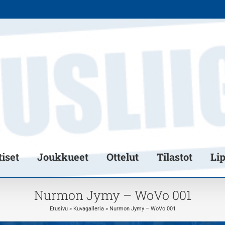
iset
Joukkueet
Ottelut
Tilastot
Li
Nurmon Jymy – WoVo 001
Etusivu
»
Kuvagalleria
»
Nurmon Jymy – WoVo 001