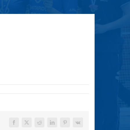
Facebook
X
Reddit
LinkedIn
Pinterest
Vk