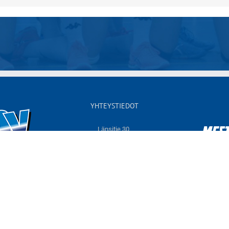
YHTEYSTIEDOT
Länsitie 30,
60550 NURMO
Sähköposti:
info@jymyvolley.fi
Web:
www.jymyvolley.fi
© 2026 | Nurmon Jymy - lentopallo | Designed by
KOKO-Markkinointi
Tietosuojaseloste