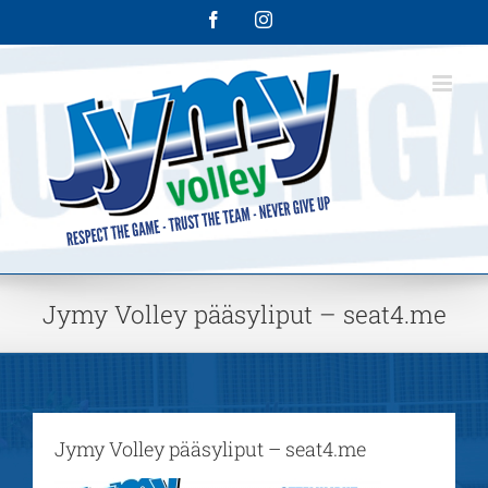
Skip
Facebook
Instagram
to
content
Jymy Volley pääsyliput – seat4.me
Jymy Volley pääsyliput – seat4.me