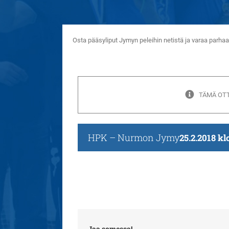
Osta pääsyliput Jymyn peleihin netistä ja varaa parh
TÄMÄ OTT
HPK – Nurmon Jymy
25.2.2018 kl
Jaa somessa!