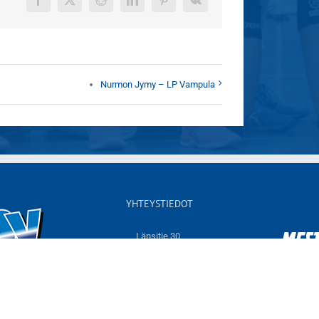
Facebook
X
Reddit
LinkedIn
Pinterest
Vk
Nurmon Jymy – LP Vampula
YHTEYSTIEDOT
Länsitie 30,
60550 NURMO
Sähköposti:
info@jymyvolley.fi
Web:
www.jymyvolley.fi