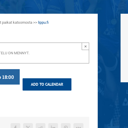
aat paikat katsomosta >>
lippu.fi
×
ELU ON MENNYT.
o 18:00
ADD TO CALENDAR