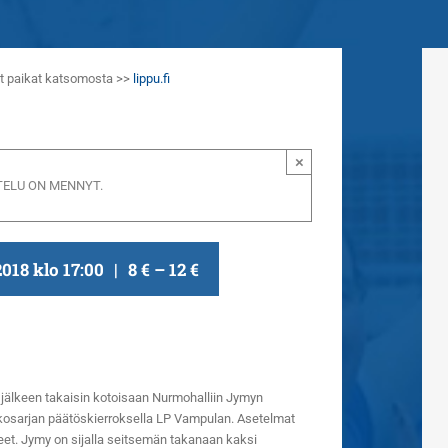
aat paikat katsomosta >>
lippu.fi
×
ELU ON MENNYT.
2018 klo 17:00
|
8 € – 12 €
jälkeen takaisin kotoisaan Nurmohalliin Jymyn
kosarjan päätöskierroksella LP Vampulan. Asetelmat
neet. Jymy on sijalla seitsemän takanaan kaksi