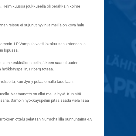
. Helmikuussa joukkueella oli peräkkäin kolme
an reissu ei sujunut hyvin ja meillä on kova halu
iemmin. LP Vampula voitti lokakuussa kotonaan ja
un lopussa.
llisen keskinäisen pelin jälkeen saanut uuden
 hyökkäyspeliin, Friberg toteaa.
errokselta, kun Jymy pelaa omalla tasollaan.
ueella. Vastaanotto on ollut meillä hyvä. Kun sitä
aria. Samoin hyökkäyspeliin pitää saada vielä lisää
rroksen ottelu pelataan Nurmohallilla sunnuntaina 4.3