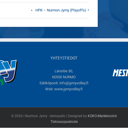
HPK – Nurmon Jymy (Playoffs)
YHTEYSTIEDOT
Länsitie 30,
60550 NURMO
Sähköposti:
info@jymyvolley.fi
Web:
www.jymyvolley.fi
© 2026 | Nurmon Jymy - lentopallo | Designed by
KOKO-Markkinointi
Tietosuojaseloste