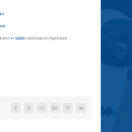
ki!
.me
! Katso
>> täältä
mitä kivaa on myynnissä.
Facebook
X
Reddit
LinkedIn
Pinterest
Vk