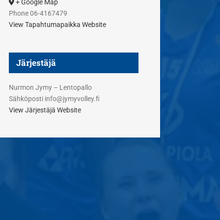
+ Google Map
Phone
06-4167479
View Tapahtumapaikka Website
Järjestäjä
Nurmon Jymy – Lentopallo
Sähköposti
info@jymyvolley.fi
View Järjestäjä Website