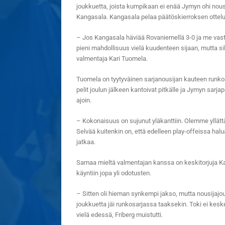
joukkuetta, joista kumpikaan ei enää Jymyn ohi nou
Kangasala. Kangasala pelaa päätöskierroksen ottel
– Jos Kangasala häviää Rovaniemellä 3-0 ja me vasta
pieni mahdollisuus vielä kuudenteen sijaan, mutta sil
valmentaja Kari Tuomela.
Tuomela on tyytyväinen sarjanousijan kauteen runkos
pelit joulun jälkeen kantoivat pitkälle ja Jymyn sarj
ajoin.
– Kokonaisuus on sujunut yläkanttiin. Olemme yllättä
Selvää kuitenkin on, että edelleen play-offeissa 
jatkaa.
Samaa mieltä valmentajan kanssa on keskitorjuja Karol
käyntiin jopa yli odotusten.
– Sitten oli hieman synkempi jakso, mutta nousijajo
joukkuetta jäi runkosarjassa taaksekin. Toki ei keske
vielä edessä, Friberg muistutti.