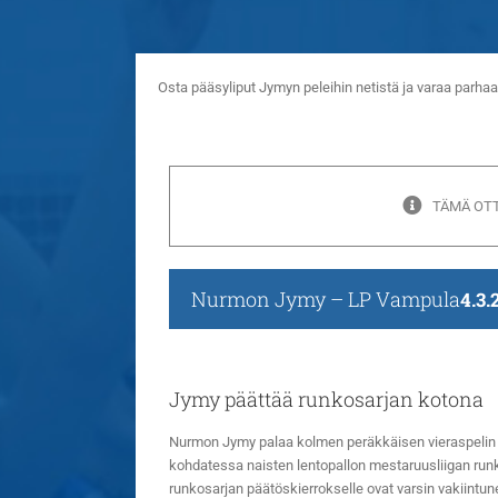
Osta pääsyliput Jymyn peleihin netistä ja varaa parh
TÄMÄ OTT
Nurmon Jymy – LP Vampula
4.3.
Jymy päättää runkosarjan kotona
Nurmon Jymy palaa kolmen peräkkäisen vieraspelin 
kohdatessa naisten lentopallon mestaruusliigan run
runkosarjan päätöskierrokselle ovat varsin vakiintu