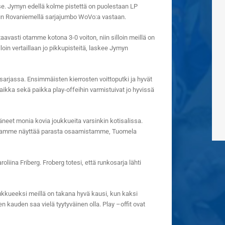
se. Jymyn edellä kolme pistettä on puolestaan LP
un Rovaniemellä sarjajumbo WoVo:a vastaan.
avasti otamme kotona 3-0 voiton, niin silloin meillä on
loin vertaillaan jo pikkupisteitä, laskee Jymyn
arjassa. Ensimmäisten kierrosten voittoputki ja hyvät
apaikka sekä paikka play-offeihin varmistuivat jo hyvissä
neet monia kovia joukkueita varsinkin kotisalissa.
haluamme näyttää parasta osaamistamme, Tuomela
iina Friberg. Froberg totesi, että runkosarja lähti
ukkueeksi meillä on takana hyvä kausi, kun kaksi
n kauden saa vielä tyytyväinen olla. Play –offit ovat