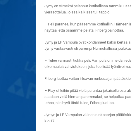
Jymy on viimeksi pelannut kotihallissa tammikuussa
vierasottelua, joissa kaikissa tuli tappio.
– Peli paranee, kun pääsemme kotihalliin. Hämeenlinn
näyttää, että osaamme pelata, Friberg painottaa.
Jymy ja LP Vampula ovat kohdanneet kaksi kertaa a
Jymy vastaavasti oli parempi Nurmohallissa jouluku
– Tulee varmasti tiukka peli. Vampula on meidän ede
ulkomaalaisvahvistuksen, joka tuo lisää lyöntivoimaa
Friberg luottaa voiton irtoavan runkosarjan päätöski
– Play-offeihin pitää vielä parantaa jokaisella osa-al
saadaan vielä hieman paremmaksi, se helpottaa pass
tehoa, niin hyvä tästä tulee, Friberg luottaa.
Jymyn ja LP Vampulan välinen runkosarjan päätöskie
klo 17.