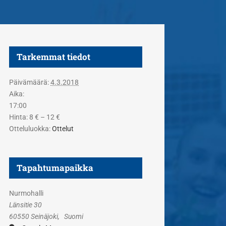
Tarkemmat tiedot
Päivämäärä:
4.3.2018
Aika:
17:00
Hinta:
8 € – 12 €
Otteluluokka:
Ottelut
Tapahtumapaikka
Nurmohalli
Länsitie 30
60550 Seinäjoki
,
Suomi