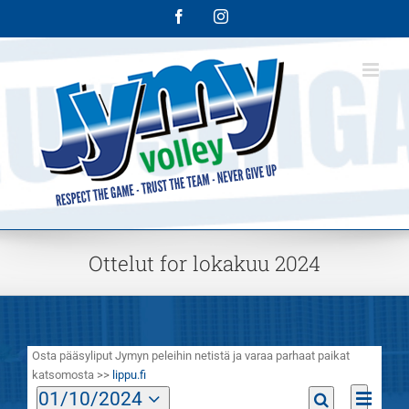
Skip
Facebook
Instagram
to
content
Ottelut for lokakuu 2024
Osta pääsyliput Jymyn peleihin netistä ja varaa parhaat paikat
katsomosta >>
lippu.fi
Ottelu
Ottelut
01/10/2024
Month