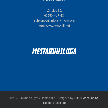
Länsitie 30,
60550 NURMO
Sähköposti:
info@jymyvolley.fi
Web:
www.jymyvolley.fi
© 2026 | Nurmon Jymy - lentopallo | Designed by
KOKO-Markkinointi
Tietosuojaseloste