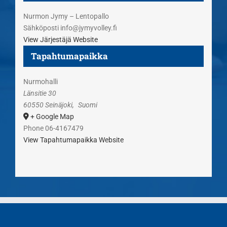
Nurmon Jymy – Lentopallo
Sähköposti
info@jymyvolley.fi
View Järjestäjä Website
Tapahtumapaikka
Nurmohalli
Länsitie 30
60550 Seinäjoki
,
Suomi
+ Google Map
Phone
06-4167479
View Tapahtumapaikka Website