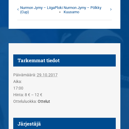
Nurmon Jymy – LiigaPloki
Nurmon Jymy – Pölkky
(Cup)
Kuusamo
Tarkemmat tiedot
Päivämäärä:
29.10.2017
Aika:
17:00
Hinta:
8 € – 12 €
Otteluluokka:
Ottelut
Järjestäjä