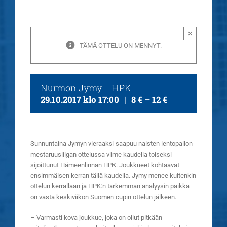
×
TÄMÄ OTTELU ON MENNYT.
Nurmon Jymy – HPK
29.10.2017 klo 17:00
|
8 € – 12 €
Sunnuntaina Jymyn vieraaksi saapuu naisten lentopallon
mestaruusliigan ottelussa viime kaudella toiseksi
sijoittunut Hämeenlinnan HPK. Joukkueet kohtaavat
ensimmäisen kerran tällä kaudella. Jymy menee kuitenkin
ottelun kerrallaan ja HPK:n tarkemman analyysin paikka
on vasta keskiviikon Suomen cupin ottelun jälkeen.
– Varmasti kova joukkue, joka on ollut pitkään