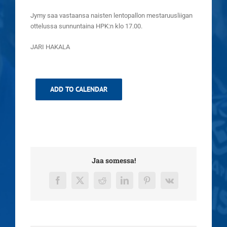
Jymy saa vastaansa naisten lentopallon mestaruusliigan
ottelussa sunnuntaina HPK:n klo 17.00.
JARI HAKALA
ADD TO CALENDAR
Jaa somessa!
Facebook
X
Reddit
LinkedIn
Pinterest
Vk