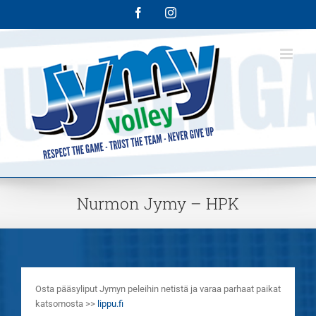
Skip
Facebook
Instagram
to
content
Nurmon Jymy – HPK
Osta pääsyliput Jymyn peleihin netistä ja varaa parhaat paikat
katsomosta >>
lippu.fi