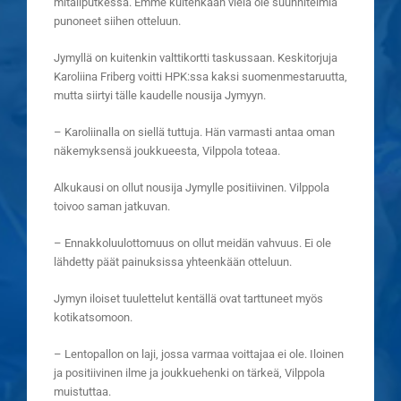
mitaliputkessa. Emme kuitenkaan vielä ole suunnitelmia
punoneet siihen otteluun.
Jymyllä on kuitenkin valttikortti taskussaan. Keskitorjuja
Karoliina Friberg voitti HPK:ssa kaksi suomenmestaruutta,
mutta siirtyi tälle kaudelle nousija Jymyyn.
– Karoliinalla on siellä tuttuja. Hän varmasti antaa oman
näkemyksensä joukkueesta, Vilppola toteaa.
Alkukausi on ollut nousija Jymylle positiivinen. Vilppola
toivoo saman jatkuvan.
– Ennakkoluulottomuus on ollut meidän vahvuus. Ei ole
lähdetty päät painuksissa yhteenkään otteluun.
Jymyn iloiset tuulettelut kentällä ovat tarttuneet myös
kotikatsomoon.
– Lentopallon on laji, jossa varmaa voittajaa ei ole. Iloinen
ja positiivinen ilme ja joukkuehenki on tärkeä, Vilppola
muistuttaa.