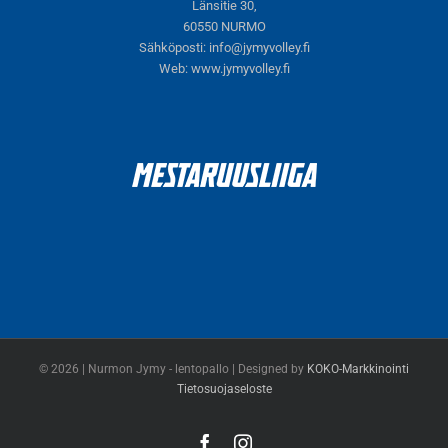
Länsitie 30,
60550 NURMO
Sähköposti:
info@jymyvolley.fi
Web:
www.jymyvolley.fi
© 2026 | Nurmon Jymy - lentopallo | Designed by
KOKO-Markkinointi
Tietosuojaseloste
Facebook
Instagram