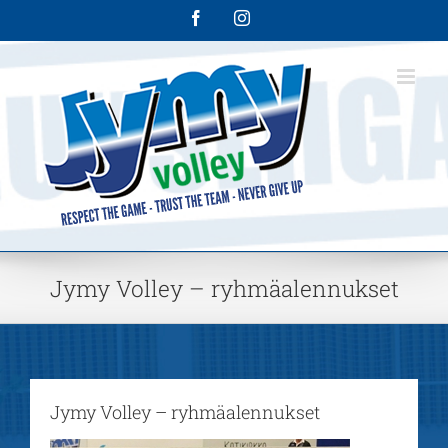
Skip
Facebook
Instagram
to
content
Jymy Volley – ryhmäalennukset
Jymy Volley – ryhmäalennukset