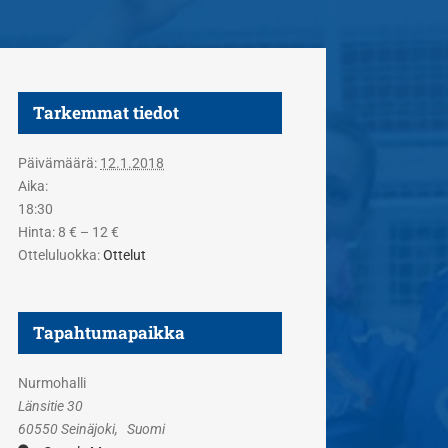
Tarkemmat tiedot
Päivämäärä:
12.1.2018
Aika:
18:30
Hinta:
8 € – 12 €
Otteluluokka:
Ottelut
Tapahtumapaikka
Nurmohalli
Länsitie 30
60550 Seinäjoki
,
Suomi