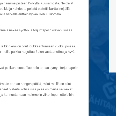
ja haimme pisteen Pölkyltä Kuusamosta. Ne olivat
ikki ja kahdesta pelistä pistetili karttui neljällä
tällä hetkellä erittäin hyvää, kehui Tuomela
uomela näkee syöttö- ja torjuntapelin olevan isossa
a Heikkiniemi on ollut loukkaantumisen vuoksi poissa.
n meille paikka horjuttaa Salon vastaanottoa ja hyvä
t ovat pelikunnossa. Tuomela toteaa Jymyn torjuntapelin
ämään saman hengen päällä, mikä meillä on ollut
neet pisteitä kotisalissa ja se on meille selkeä etu
ja kannustamaan molempiin viikonlopun otteluihin,