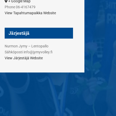
+ Google Map
Phone
06-4167479
View Tapahtumapaikka Website
Järjestäjä
Nurmon Jymy – Lentopallo
Sähköposti
info@jymyvolley.fi
View Järjestäjä Website