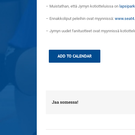
– Muistathan, että Jymyn kotiotteluissa on
lapsipark
– Ennakkoliput peleihin ovat myynnissä:
www.seat4
– Jymyn uudet fanituotteet ovat myynnissä kotiotte
ADD TO CALENDAR
Jaa somessa!