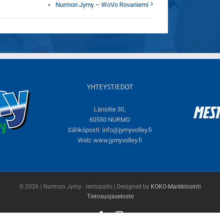
Nurmon Jymy – WoVo Rovaniemi
YHTEYSTIEDOT
Länsitie 30,
60550 NURMO
Sähköposti:
info@jymyvolley.fi
Web:
www.jymyvolley.fi
© 2026 | Nurmon Jymy - lentopallo | Designed by
KOKO-Markkinointi
Tietosuojaseloste
Facebook
Instagram