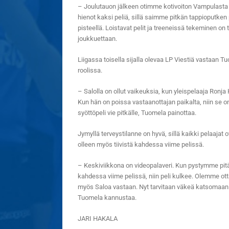
– Joulutauon jälkeen otimme kotivoiton Vampulasta 
hienot kaksi peliä, sillä saimme pitkän tappioputken po
pisteellä. Loistavat pelit ja treeneissä tekeminen on 
joukkuettaan.
Liigassa toisella sijalla olevaa LP Viestiä vastaan T
roolissa.
– Salolla on ollut vaikeuksia, kun yleispelaaja Ronj
Kun hän on poissa vastaanottajan paikalta, niin se o
syöttöpeli vie pitkälle, Tuomela painottaa.
Jymyllä terveystilanne on hyvä, sillä kaikki pelaaja
olleen myös tiivistä kahdessa viime pelissä.
– Keskiviikkona on videopalaveri. Kun pystymme pit
kahdessa viime pelissä, niin peli kulkee. Olemme otta
myös Saloa vastaan. Nyt tarvitaan väkeä katsomaan 
Tuomela kannustaa.
JARI HAKALA