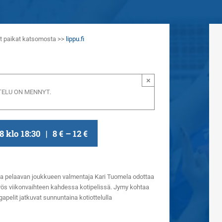
aat paikat katsomosta >>
lippu.fi
×
ELU ON MENNYT.
8 klo 18:30
|
8 € – 12 €
a pelaavan joukkueen valmentaja Kari Tuomela odottaa
yös viikonvaihteen kahdessa kotipelissä. Jymy kohtaa
gapelit jatkuvat sunnuntaina kotiottelulla