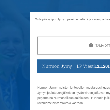
Osta pääsyliput Jymyn peleihin netistä ja varaa parh
TÄMÄ OTT
Nurmon Jymy – LP Viesti
12.1.201
Nurmon Jymyn naisten lentopallon mestaruusliigass
Jymyn joulutauon jälkeisen hyvän vireen jatkuvan m
perjantaina Nurmohallissa salolaisen LP Viestin ja lii
rovaniemeläistä WoVo:a vastaan.