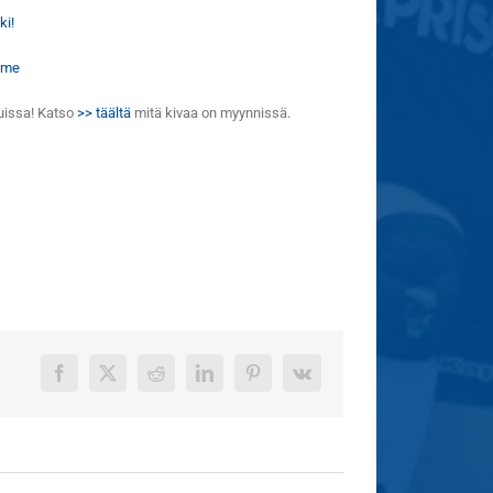
ki!
.me
luissa! Katso
>> täältä
mitä kivaa on myynnissä.
Facebook
X
Reddit
LinkedIn
Pinterest
Vk