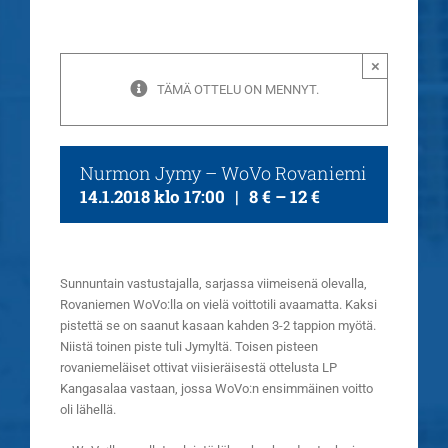
×
TÄMÄ OTTELU ON MENNYT.
Nurmon Jymy – WoVo Rovaniemi
14.1.2018 klo 17:00
|
8 € – 12 €
Sunnuntain vastustajalla, sarjassa viimeisenä olevalla,
Rovaniemen WoVo:lla on vielä voittotili avaamatta. Kaksi
pistettä se on saanut kasaan kahden 3-2 tappion myötä.
Niistä toinen piste tuli Jymyltä. Toisen pisteen
rovaniemeläiset ottivat viisieräisestä ottelusta LP
Kangasalaa vastaan, jossa WoVo:n ensimmäinen voitto
oli lähellä.