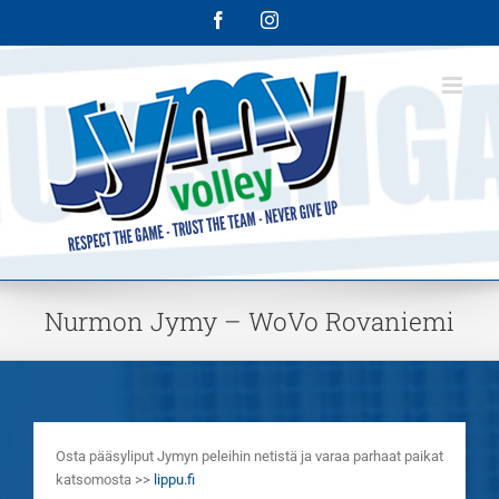
Skip
Facebook
Instagram
to
content
Nurmon Jymy – WoVo Rovaniemi
Osta pääsyliput Jymyn peleihin netistä ja varaa parhaat paikat
katsomosta >>
lippu.fi