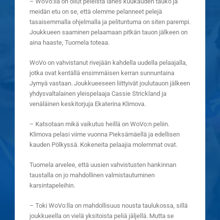
– WoVo:lla on ollut peleistä lähes kuukauden tauko ja
meidän etu on se, että olemme pelanneet pelejä
tasaisemmalla ohjelmalla ja pelituntuma on siten parempi.
Joukkueen saaminen pelaamaan pitkän tauon jälkeen on
aina haaste, Tuomela toteaa.
WoVo on vahvistanut rivejään kahdella uudella pelaajalla,
jotka ovat kentällä ensimmäisen kerran sunnuntaina
Jymyä vastaan. Joukkueeseen liittyivät joulutauon jälkeen
yhdysvaltalainen yleispelaaja Cassie Strickland ja
venäläinen keskitorjuja Ekaterina Klimova.
– Katsotaan mikä vaikutus heillä on WoVo:n peliin.
Klimova pelasi viime vuonna Pieksämäellä ja edellisen
kauden Pölkyssä. Kokeneita pelaajia molemmat ovat.
Tuomela arvelee, että uusien vahvistusten hankinnan
taustalla on jo mahdollinen valmistautuminen
karsintapeleihin.
– Toki WoVo:lla on mahdollisuus nousta taulukossa, sillä
joukkueella on vielä yksitoista peliä jäljellä. Mutta se