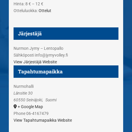
Hinta:
8 € – 12 €
Otteluluokka:
Ottelut
Järjestäjä
Nurmon Jymy – Lentopallo
Sähköposti
info@jymyvolley.fi
View Järjestäjä Website
Tapahtumapaikka
Nurmohalli
Länsitie 30
60550 Seinäjoki
,
Suomi
+ Google Map
Phone
06-4167479
View Tapahtumapaikka Website