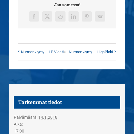
Jaa somessa!
Facebook
X
Reddit
LinkedIn
Pinterest
Vk
Nurmon Jymy – LP Viesti
Nurmon Jymy – LiigaPloki
Tarkemmat tiedot
Päivämäärä:
14.1.2018
Aika:
17:00