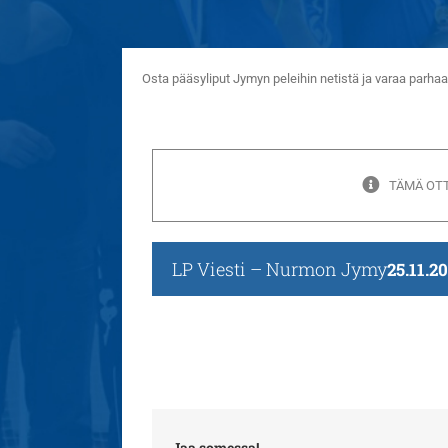
Osta pääsyliput Jymyn peleihin netistä ja varaa parh
TÄMÄ OTT
LP Viesti – Nurmon Jymy
25.11.2
Jaa somessa!