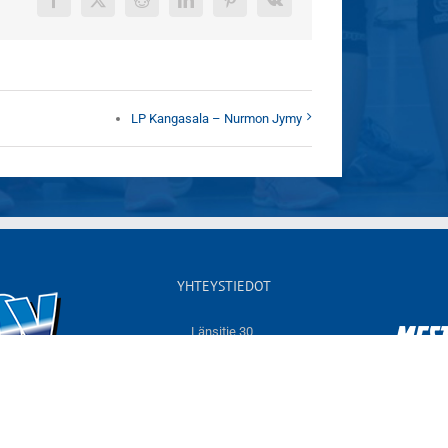
Facebook
X
Reddit
LinkedIn
Pinterest
Vk
LP Kangasala – Nurmon Jymy
YHTEYSTIEDOT
Länsitie 30,
60550 NURMO
Sähköposti:
info@jymyvolley.fi
Web:
www.jymyvolley.fi