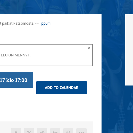
aat paikat katsomosta >>
lippu.fi
×
ELU ON MENNYT.
017 klo 17:00
ADD TO CALENDAR