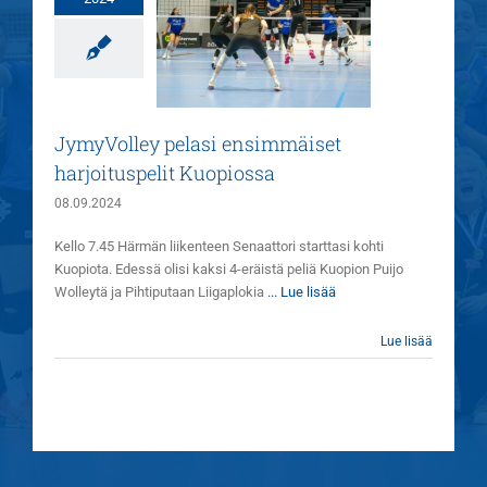
myVolley pelasi
ensimmäiset
harjoituspelit
Kuopiossa
Joukkue
Uutiset
JymyVolley pelasi ensimmäiset
harjoituspelit Kuopiossa
08.09.2024
Kello 7.45 Härmän liikenteen Senaattori starttasi kohti
Kuopiota. Edessä olisi kaksi 4-eräistä peliä Kuopion Puijo
Wolleytä ja Pihtiputaan Liigaplokia
... Lue lisää
Lue lisää