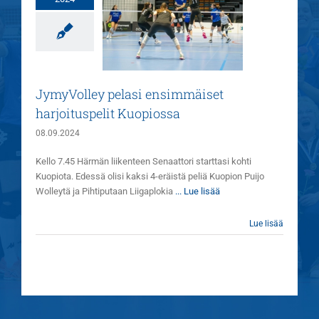
myVolley pelasi
ensimmäiset
harjoituspelit
Kuopiossa
Joukkue
Uutiset
JymyVolley pelasi ensimmäiset
harjoituspelit Kuopiossa
08.09.2024
Kello 7.45 Härmän liikenteen Senaattori starttasi kohti
Kuopiota. Edessä olisi kaksi 4-eräistä peliä Kuopion Puijo
Wolleytä ja Pihtiputaan Liigaplokia
... Lue lisää
Lue lisää