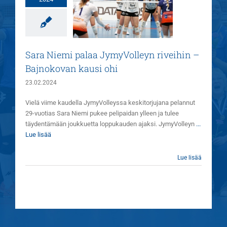
yVolleyn riveihin
Bajnokovan kausi
ohi
Uutiset
Sara Niemi palaa JymyVolleyn riveihin –
Bajnokovan kausi ohi
23.02.2024
Vielä viime kaudella JymyVolleyssa keskitorjujana pelannut
29-vuotias Sara Niemi pukee pelipaidan ylleen ja tulee
täydentämään joukkuetta loppukauden ajaksi. JymyVolleyn
...
Lue lisää
Lue lisää