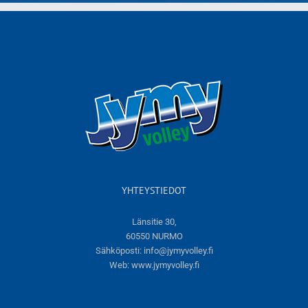
YHTEYSTIEDOT
Länsitie 30,
60550 NURMO
Sähköposti:
info@jymyvolley.fi
Web:
www.jymyvolley.fi