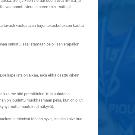
ka. Sen jälkeen vieraat suoristivat rivinsä, ja
tä vastaanotti vieraita paremmin, mutta jäi
 taitavasti vastustajan torjuntakosketuksen kautta
unen
onnistui saalistamaan peipillään eräpallon
. Edellispelistä on aikaa, eikä ehkä osattu oikein
aikka me sitä petrattiinkin. Kun puhutaan
 vähän on jouduttu muokkaamaan peliä, kun on ollut
 näkynyt mutta muutokset näkyvät.
 puolustus toimivat tänään hyvin, saatiin kaivettua