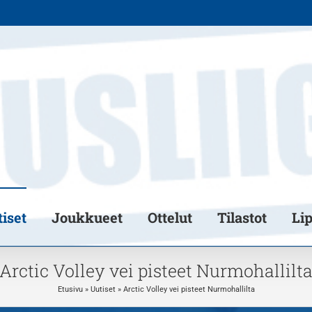
iset
Joukkueet
Ottelut
Tilastot
Li
Arctic Volley vei pisteet Nurmohallilt
Etusivu
»
Uutiset
»
Arctic Volley vei pisteet Nurmohallilta