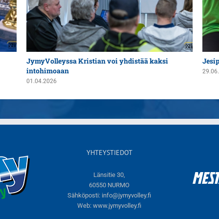
JymyVolleyssa Kristian voi yhdistää kaksi
Jesi
intohimoaan
29.06
01.04.2026
YHTEYSTIEDOT
Länsitie 30,
60550 NURMO
Sähköposti:
info@jymyvolley.fi
Web:
www.jymyvolley.fi