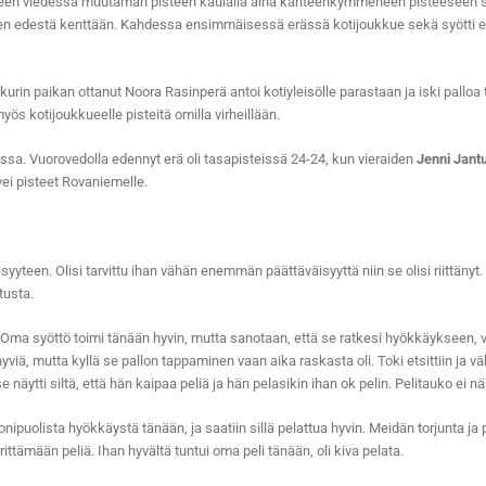
ueen viedessä muutaman pisteen kaulalla aina kahteenkymmeneen pisteeseen saak
isteen edestä kenttään. Kahdessa ensimmäisessä erässä kotijoukkue sekä syötti et
kurin paikan ottanut Noora Rasinperä antoi kotiyleisölle parastaan ja iski palloa
myös kotijoukkueelle pisteitä omilla virheillään.
avissa. Vuorovedolla edennyt erä oli tasapisteissä 24-24, kun vieraiden
Jenni Jant
y vei pisteet Rovaniemelle.
isyyteen. Olisi tarvittu ihan vähän enemmän päättäväisyyttä niin se olisi riittänyt
tusta.
 Oma syöttö toimi tänään hyvin, mutta sanotaan, että se ratkesi hyökkäykseen, v
yviä, mutta kyllä se pallon tappaminen vaan aika raskasta oli. Toki etsittiin ja
se näytti siltä, että hän kaipaa peliä ja hän pelasikin ihan ok pelin. Pelitauko ei
onipuolista hyökkäystä tänään, ja saatiin sillä pelattua hyvin. Meidän torjunta ja
rittämään peliä. Ihan hyvältä tuntui oma peli tänään, oli kiva pelata.