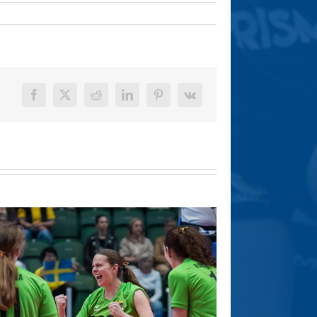
Facebook
X
Reddit
LinkedIn
Pinterest
Vk