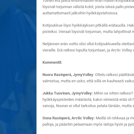
Toinen erä jatkui ensimmäisen erän malliin kotijoukk
löysivät torjunnan välistä kolot, joista iskeä pallo p
auttamattomasti jalkoihin hyökkäystehoissa.
Kotijoukkue löysi hyökkäyksen pitkällä erätauolla. Hak
pisteiksi. Vieraat löysivät torjunnan, mutta lahjoittivat 
Neljännen erän voitto olisi ollut kotijoukkueella otett
vieraille. Erä ratkesi lopulta torjuntaan, ja Arctic Volle
Kommentit:
Noora Rasinperä, JymyVolley
: Ottelu ratkesi päättävä
valmistua, mutta en usko, että sillä on kauheasti vaiku
Jukka Tuovinen, JymyVolley:
Mihin se sitten ratkesi?
hyökkäyspisteiden määrästä, kaksi viimeistä erää oli h
vaivoja, Nooran ei ollut tarkoitus pelata tänään, mutta 
Oona Rasinperä, Arctic Volley:
Meillä oli rohkeaa ja m
palloja, ja päästiin pelaamaan myös laitoja hyvin ja pyö