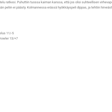
telu ratkesi. Puhuttiin tuossa kaiman kanssa, että jos olisi suhteellisen virhevapaa p
ömään peliin ei päästy. Kolmannessa erässä hyökkäyspeli dippas, ja tehtiin hirveäs
elus 11/-5
Dowler 13/+7