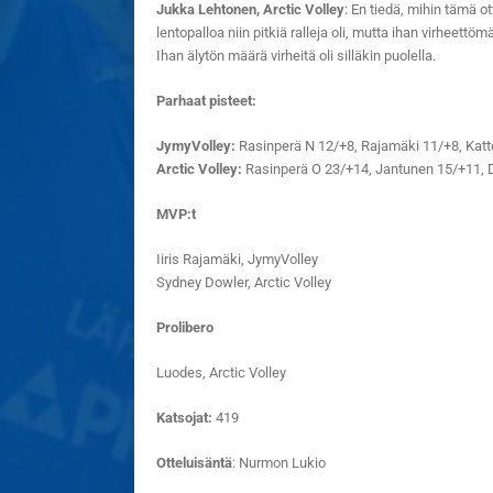
Jukka Lehtonen, Arctic Volley
: En tiedä, mihin tämä ot
lentopalloa niin pitkiä ralleja oli, mutta ihan virheett
Ihan älytön määrä virheitä oli silläkin puolella.
Parhaat pisteet:
JymyVolley:
Rasinperä N 12/+8, Rajamäki 11/+8, Katt
Arctic Volley:
Rasinperä O 23/+14, Jantunen 15/+11, 
MVP:t
Iiris Rajamäki, JymyVolley
Sydney Dowler, Arctic Volley
Prolibero
Luodes, Arctic Volley
Katsojat:
419
Otteluisäntä
: Nurmon Lukio