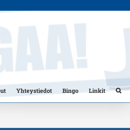
put
Yhteystiedot
Bingo
Linkit
a