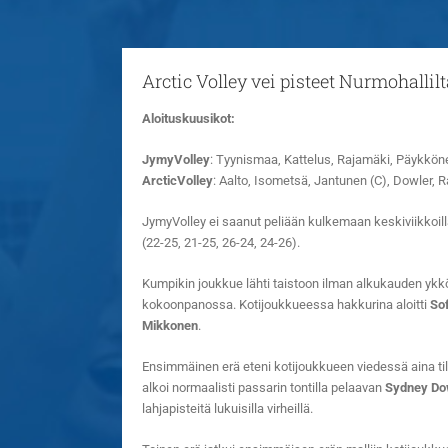
Arctic Volley vei pisteet Nurmohallilt
Aloituskuusikot:
JymyVolley
: Tyynismaa, Kattelus, Rajamäki, Päykkön
ArcticVolley
: Aalto, Isometsä, Jantunen (C), Dowler, 
JymyVolley ei saanut peliään kulkemaan keskiviikkoillan
(22-25, 21-25, 26-24, 24-26).
Kumpikin joukkue lähti taistoon ilman alkukauden ykkö
kokoonpanossa. Kotijoukkueessa hakkurina aloitti
So
Mikkonen
.
Ensimmäinen erä eteni kotijoukkueen viedessä aina til
alkoi normaalisti passarin tontilla pelaavan
Sydney Do
lahjapisteitä lukuisilla virheillä.