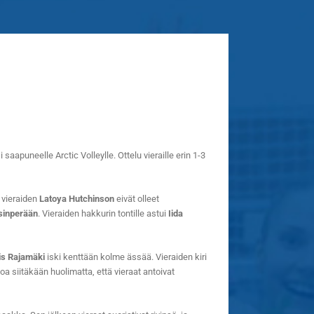
aapuneelle Arctic Volleylle. Ottelu vieraille erin 1-3
 vieraiden
Latoya Hutchinson
eivät olleet
sinperään
. Vieraiden hakkurin tontille astui
Iida
ris Rajamäki
iski kenttään kolme ässää. Vieraiden kiri
a siitäkään huolimatta, että vieraat antoivat