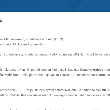
a
en, Mansikka-Aho, Kohutova, Lehtonen (lib+C)
Rasinperä, Mikkonen, Luodes (lib).
 kotiottelussa, ja joutui antamaan kaikki kolme pistettä Nurmohallille vieraaksi s
shakkuriaan, kun niin pistetilastojen kärkinaisiin kuuluva
Diana Navratova
kuin
fia Päykkönen
, jonka päävalmentaja Jukka Tuovinen kuitenkin vaihtoi
Noora Ra
anteeseen 21-15. Kotijoukkueen syötöt onnistuivat, ottelun parhaana palkittu
Ii
wlerin
johdolla. Kotijoukkue ei saanut hyökkäyksiään onnistumaan, eikä erävoitto