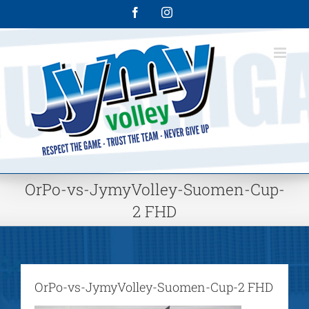
Skip
Facebook
Instagram
to
content
OrPo-vs-JymyVolley-Suomen-Cup-
2 FHD
OrPo-vs-JymyVolley-Suomen-Cup-2 FHD