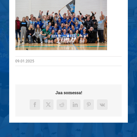
09.01.2025
Jaa somessa!
Facebook
X
Reddit
LinkedIn
Pinterest
Vk