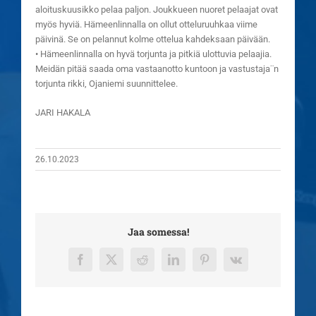
aloituskuusikko pelaa paljon. Joukkueen nuoret pelaajat ovat
myös hyviä. Hämeenlinnalla on ollut otteluruuhkaa viime
päivinä. Se on pelannut kolme ottelua kahdeksaan päivään.
• Hämeenlinnalla on hyvä torjunta ja pitkiä ulottuvia pelaajia.
Meidän pitää saada oma vastaanotto kuntoon ja vastustaja¨n
torjunta rikki, Ojaniemi suunnittelee.
JARI HAKALA
26.10.2023
Jaa somessa!
Facebook
X
Reddit
LinkedIn
Pinterest
Vk