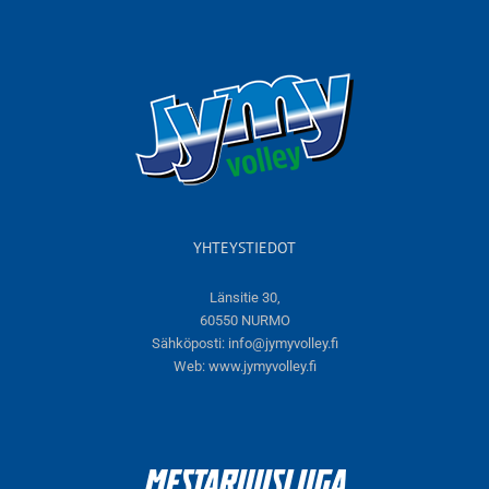
YHTEYSTIEDOT
Länsitie 30,
60550 NURMO
Sähköposti:
info@jymyvolley.fi
Web:
www.jymyvolley.fi