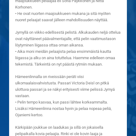
maajoukkueen pelaajaa eli Sofia Päykkönen ja Nitta
Korhonen.
• He ovat nuorten maajoukkueen mukana ja sitä myöten
nuoret pelaajat saavat jälleen mahdollisuuden näyttää.
Jymyllä on viikko edellisestä pelistä. Alkukauden neljä ottelua
ovat näyttäneet päävalmentajalle, että pelin vaatimustason
löytyminen liigassa ottaa oman aikansa.
• Aika moni meidän pelaajista pelaa ensimmäistä kautta
liigassa ja alku on aina totuttelua. Haemme edelleen omaa
tekemistä. Tärkeintä on nyt päästä rytmiin mukaan.
Hämeenlinnalla on riveissään peräti viisi
ulkomaalaisvahvistusta. Passari Victoria Deisl on pitkä
ulottuva passari ja se näkyi erityisesti viime pelissä Jymyä
vastaan.
• Pelin tempo kasvaa, kun passi lähtee korkeammalta.
Lisäksi Hämeenlinna nostaa hyvin ja pelaa nopeaa peliä,
Ojaniemi kertoo.
Kärkipään joukkue on laadukas ja sillä on jokaisella
pelipaikalla kovia pelaajia. Rinki ei ole kovin laaja ja