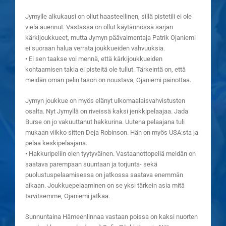
Jymylle alkukausi on ollut haasteellinen, sillä pistetili ei ole
vielä auennut. Vastassa on ollut käytännössä sarjan
kärkijoukkueet, mutta Jymyn päävalmentaja Patrik Ojaniemi
ei suoraan halua verrata joukkueiden vahvuuksia.
• Ei sen taakse voi mennä, että kärkijoukkueiden
kohtaamisen takia ei pisteitä ole tullut. Tärkeintä on, että
meidän oman pelin tason on noustava, Ojaniemi painottaa.
Jymyn joukkue on myös elänyt ulkomaalaisvahvistusten
osalta. Nyt Jymyllä on riveissä kaksi jenkkipelaajaa. Jada
Burse on jo vakuuttanut hakkurina. Uutena pelaajana tuli
mukaan viikko sitten Deja Robinson. Hän on myös USA:sta ja
pelaa keskipelaajana.
• Hakkuripeliin olen tyytyväinen. Vastaanottopeliä meidän on
saatava parempaan suuntaan ja torjunta- sekä
puolustuspelaamisessa on jatkossa saatava enemmän
aikaan. Joukkuepelaaminen on se yksi tärkein asia mitä
tarvitsemme, Ojaniemi jatkaa.
Sunnuntaina Hämeenlinnaa vastaan poissa on kaksi nuorten