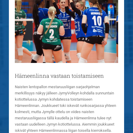
isompana
Hämeenlinna vastaan toistamiseen
Naisten lentopallon mestaruusliigan sarjaohjelman
merkillisyys näkyy jälleen JymyVolleyn kohdalla sunnuntain
kotiottelussa Jymyn kohdatessa toistamiseen
Hämeenlinnan. Joukkueet toki iskevät runkosarjassa yhteen
kolmesti, mutta Jymylle ottelu on viides naisten
mestaruusliigassa tällä kaudella ja Hämeenlinna tulee nyt
vastaan uudelleen Jymyn kotiottelussa. Aiemmin joukkueet
iskivät yhteen Hämeenlinnassa liigan toisella kierroksella.