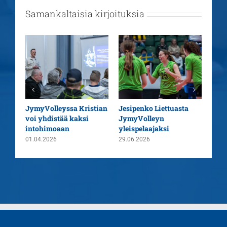
Samankaltaisia kirjoituksia
aatu
JymyVolleyssa Kristian
Jesipenko Liettuasta
Kaus
voi yhdistää kaksi
JymyVolleyn
pää
intohimoaan
yleispelaajaksi
26.0
01.04.2026
29.06.2026