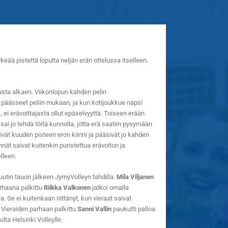
ää pistettä lopulta neljän erän ottelussa itselleen.
usta alkaen. Viikonlopun kahden pelin
t päässeet peliin mukaan, ja kun kotijoukkue napsi
, ei erävoittajasta ollut epäselvyyttä. Toiseen erään
sai jo tehdä töitä kunnolla, jotta erä saatiin pysymään
isivät kuuden pisteen eron kiinni ja pääsivät jo kahden
ät saivat kuitenkin puristettua erävoiton ja
lleen.
utin tauon jälkeen JymyVolleyn tahdilla.
Mila Viljanen
arhaana palkittu
Riikka Valkonen
jatkoi omalla
. Se ei kuitenkaan riittänyt, kun vieraat saivat
. Vieraiden parhaan palkittu
Sanni Vallin
paukutti palloa
ulta Helsinki Volleylle.