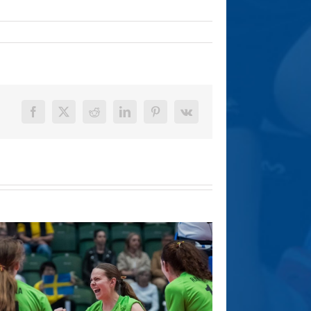
Facebook
X
Reddit
LinkedIn
Pinterest
Vk