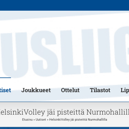
iset
Joukkueet
Ottelut
Tilastot
Li
elsinkiVolley jäi pisteittä Nurmohallil
Etusivu
»
Uutiset
»
HelsinkiVolley jäi pisteittä Nurmohallilla