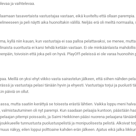
ilevaa ja vaihtelevaa.
elaamaan tasavertaista vastustajaa vastaan, eikä kuviteltu että ollaan parempia. Se
lineeseen ja peli näytti aika huonoltakin välillä. Neljäs erä oli meiltä normaalia,
sema, kyllä niin kauan, kun vastustaja ei saa palloa pelattavaksi, se menee, mu
linaista suoritusta ei karsi tehdä ketään vastaan. Ei ole minkäänlaista mahdollisu
npäin, toivoisin että joka peli on hyvä. PlayOff-peleissä ei ole varaa huonoihin p
mpaa. Meillä on yksi ehyt viikko vasta sairastelun jälkeen, että siihen nähden pel
ä ja vastustaja pelasi tänään hyvin ja ehyesti. Vastustaja torjui ja puolusti tä
n päiviä on ollut.
ssa, mutta saatiin kerättyä se toisesta erästä lähtien. Vaikka loppu meni halval
len, valmistautuminen oli nyt parempi. Kun saadaan pelaajia kuntoon, päästään
kopelaajan pitempi poissaolo, ja Saimi Heikkinen pääsi nuorena pelaajana tänäänk
joukkueelle tunnustusta puolustuspelistä ja monipuolisesta pelistä. Alkoivat torju
uus näkyy, eilen loppui polttoaine kahden erän jälkeen. Ajatus eikä jalka liikkun