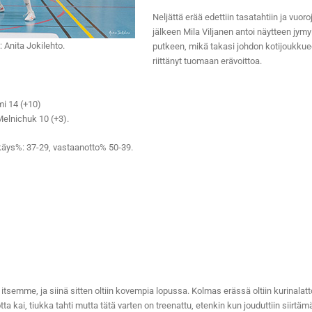
Neljättä erää edettiin tasatahtiin ja vuo
jälkeen Mila Viljanen antoi näytteen jymy
 Anita Jokilehto.
putkeen, mikä takasi johdon kotijoukkueell
riittänyt tuomaan erävoittoa.
mi 14 (+10)
 Melnichuk 10 (+3).
ökkäys%: 37-29, vastaanotto% 50-39.
tsemme, ja siinä sitten oltiin kovempia lopussa. Kolmas erässä oltiin kurinalattom
Totta kai, tiukka tahti mutta tätä varten on treenattu, etenkin kun jouduttiin siirt