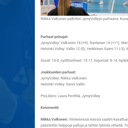
Riikka Valkonen palkittiin JymyVolleyn parhaana. Kuva:
Parhaat pelaajat:
JymyVolley: Valkonen 18 (+9), Rantanen 14 (+11), Nie
Helsinki Volley: Vallin 12 (0), Heikkinen Saimi 11 (-3),
Ässät: 13-8, syöttövirheet: 13-17, torjunnat: 8-14, hy
Joukkueiden parhaat:
JymyVolley: Riikka Valkonen
Helsinki Volley: Sanni Vallin
ProLibero: Laura Penttilä, JymyVolley
Kommentit:
Riikka Valkonen:
Viimeisessä erässä saatiin kasattua i
päästettiin helppoja palloja ja tehtiin tyhmiä virheitä. 