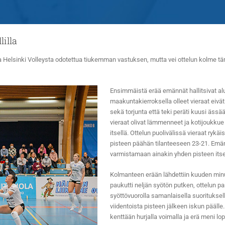
lilla
Helsinki Volleysta odotettua tiukemman vastuksen, mutta vei ottelun kolme tärke
Ensimmäistä erää emännät hallitsivat al
maakuntakierroksella olleet vieraat eivä
sekä torjunta että teki peräti kuusi ässää
vieraat olivat lämmenneet ja kotijoukkue 
itsellä. Ottelun puolivälissä vieraat rykä
pisteen päähän tilanteeseen 23-21. Emänn
varmistamaan ainakin yhden pisteen itse
Kolmanteen erään lähdettiin kuuden minu
paukutti neljän syötön putken, ottelun p
syöttövuorolla samanlaisella suorituksella
viidentoista pisteen jälkeen iskun päälle
kenttään hurjalla voimalla ja erä meni lop