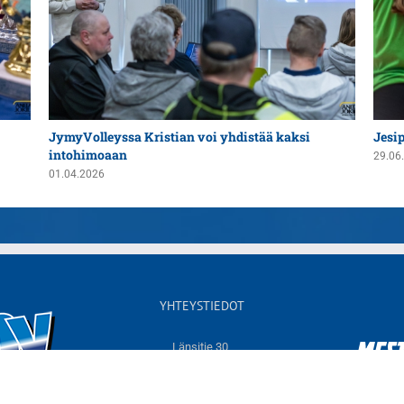
JymyVolleyssa Kristian voi yhdistää kaksi
Jesi
intohimoaan
29.06
01.04.2026
YHTEYSTIEDOT
Länsitie 30,
60550 NURMO
Sähköposti:
info@jymyvolley.fi
Web:
www.jymyvolley.fi