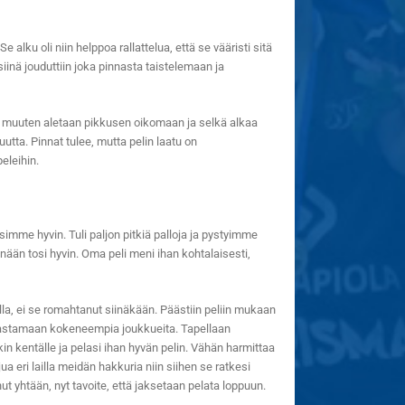
 alku oli niin helppoa rallattelua, että se vääristi sitä
 siinä jouduttiin joka pinnasta taistelemaan ja
tta muuten aletaan pikkusen oikomaan ja selkä alkaa
utta. Pinnat tulee, mutta pelin laatu on
eleihin.
asimme hyvin. Tuli paljon pitkiä palloja ja pystyimme
nään tosi hyvin. Oma peli meni ihan kohtalaisesti,
la, ei se romahtanut siinäkään. Päästiin peliin mukaan
 haastamaan kokeneempia joukkueita. Tapellaan
in kentälle ja pelasi ihan hyvän pelin. Vähän harmittaa
a eri lailla meidän hakkuria niin siihen se ratkesi
ut yhtään, nyt tavoite, että jaksetaan pelata loppuun.