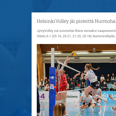
HelsinkiVolley jäi pisteittä Nurmohal
JymyVolley sai sunnuntai-iltana vieraaksi saapuneesta 
Ottelu 3-1 (25-16, 25-21, 21-25, 25-18) NurmoVolleylle.