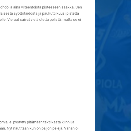
rojohdolla aina viiteentoista pisteeseen saakka. Sen
läisestä syöttötaidosta ja paukutti kuusi pistettä
e. Vieraat saivat vielä otetta pelistä, mutta se ei
ia, ei pystytty pitämään taktiikasta kiinni ja
ämään. Nyt nautitaan kun on paljon pelejä. Vähän oli