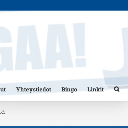
put
Yhteystiedot
Bingo
Linkit
la