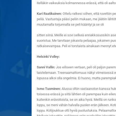
itelläkin vaikeuksia kolmannessa erässä, että oli aalto
Kari Raatikainen:
Ottelu ratkesi siihen, että ruvettiin p
peliä. Vastustaja pääsi peliin mukaan, me jäätiin lähtöte
muutamalla torjunnalla se peli kääntyi ja se oli
sitten siinä. Meille ei sovi selkeä ennakkosuosikin a
suoristua. Me tarvitaan jokaista pelaajaa, jokainen puo
ratkaisevampaa. Peli ei torstaista ainakaan mennyt etee
Helsinki Volley:
Sanni Vallin:
Jos eiliseen vertaan, peli oli paljon pare
taistelemaan. Treenaamattomuus näkyi viimeisessä eräss
lopussa alkoi olla ongelmia. Ei huono, mutta parempiaki
Ismo Tuominen:
Alussa oltiin vastaanoton kanssa huka
toisessa erässä ja siitä lähtien oli parempaa kuin ei
kuitenkin erävoitoista, se on aika hyvä. Meillä on run
loppu, se meni vähän halvalla puolen erän jälkeen. Koti
loppu. Kotijoukkue otti hyviä puolustuksia. Pelaamattom
Melkein jaksettiin, neljännen erän puoliväliin jaksettiin.