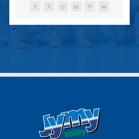
Facebook
X
Reddit
LinkedIn
Pinterest
Vk