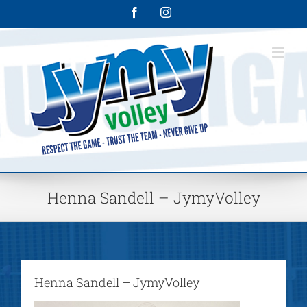
Skip
Facebook
Instagram
to
content
Henna Sandell – JymyVolley
Henna Sandell – JymyVolley