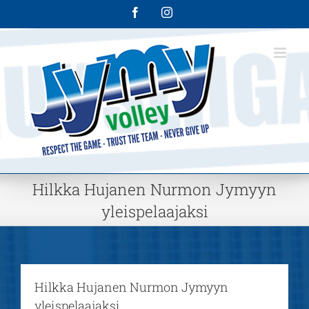
Skip
Facebook
Instagram
to
content
Hilkka Hujanen Nurmon Jymyyn
yleispelaajaksi
Hilkka Hujanen Nurmon Jymyyn
yleispelaajaksi