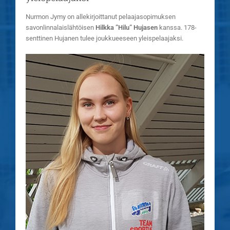
Nurmon Jymy on allekirjoittanut pelaajasopimuksen
savonlinnalaislähtöisen
Hilkka ”Hilu” Hujasen
kanssa. 178-
senttinen Hujanen tulee joukkueeseen yleispelaajaksi.