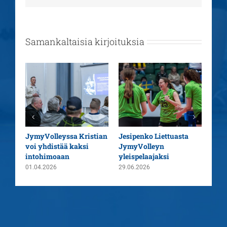
Samankaltaisia kirjoituksia
aatu
JymyVolleyssa Kristian
Jesipenko Liettuasta
Kaus
voi yhdistää kaksi
JymyVolleyn
pää
intohimoaan
yleispelaajaksi
26.0
01.04.2026
29.06.2026