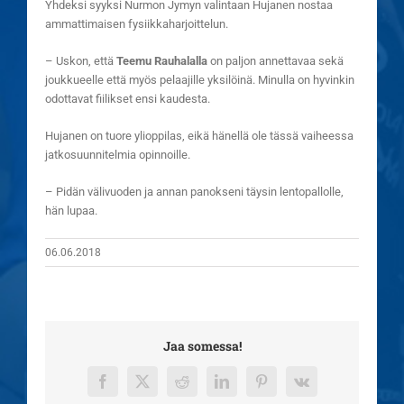
Yhdeksi syyksi Nurmon Jymyn valintaan Hujanen nostaa
ammattimaisen fysiikkaharjoittelun.
– Uskon, että
Teemu Rauhalalla
on paljon annettavaa sekä
joukkueelle että myös pelaajille yksilöinä. Minulla on hyvinkin
odottavat fiilikset ensi kaudesta.
Hujanen on tuore ylioppilas, eikä hänellä ole tässä vaiheessa
jatkosuunnitelmia opinnoille.
– Pidän välivuoden ja annan panokseni täysin lentopallolle,
hän lupaa.
06.06.2018
Jaa somessa!
Facebook
X
Reddit
LinkedIn
Pinterest
Vk