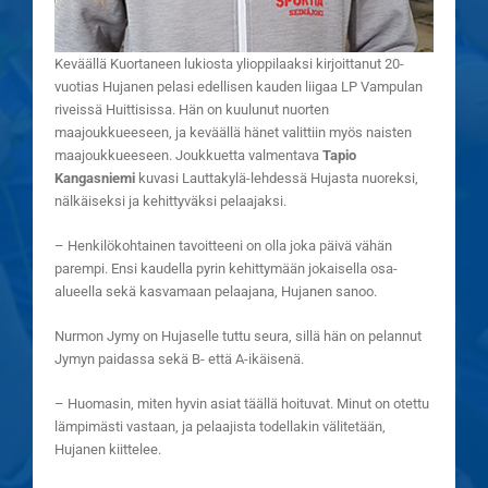
Keväällä Kuortaneen lukiosta ylioppilaaksi kirjoittanut 20-
vuotias Hujanen pelasi edellisen kauden liigaa LP Vampulan
riveissä Huittisissa. Hän on kuulunut nuorten
maajoukkueeseen, ja keväällä hänet valittiin myös naisten
maajoukkueeseen. Joukkuetta valmentava
Tapio
Kangasniemi
kuvasi Lauttakylä-lehdessä Hujasta nuoreksi,
nälkäiseksi ja kehittyväksi pelaajaksi.
– Henkilökohtainen tavoitteeni on olla joka päivä vähän
parempi. Ensi kaudella pyrin kehittymään jokaisella osa-
alueella sekä kasvamaan pelaajana, Hujanen sanoo.
Nurmon Jymy on Hujaselle tuttu seura, sillä hän on pelannut
Jymyn paidassa sekä B- että A-ikäisenä.
– Huomasin, miten hyvin asiat täällä hoituvat. Minut on otettu
lämpimästi vastaan, ja pelaajista todellakin välitetään,
Hujanen kiittelee.