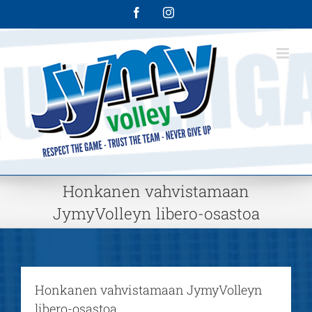
Skip
Facebook
Instagram
to
content
Honkanen vahvistamaan
JymyVolleyn libero-osastoa
Honkanen vahvistamaan JymyVolleyn
libero-osastoa