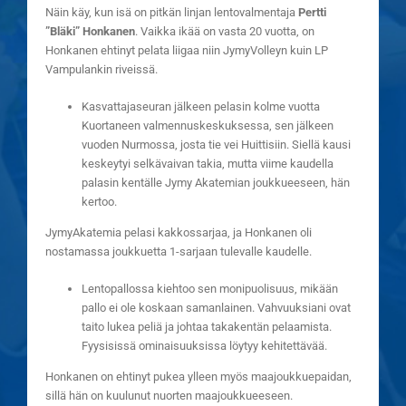
Näin käy, kun isä on pitkän linjan lentovalmentaja
Pertti
”Bläki” Honkanen
. Vaikka ikää on vasta 20 vuotta, on
Honkanen ehtinyt pelata liigaa niin JymyVolleyn kuin LP
Vampulankin riveissä.
Kasvattajaseuran jälkeen pelasin kolme vuotta
Kuortaneen valmennuskeskuksessa, sen jälkeen
vuoden Nurmossa, josta tie vei Huittisiin. Siellä kausi
keskeytyi selkävaivan takia, mutta viime kaudella
palasin kentälle Jymy Akatemian joukkueeseen, hän
kertoo.
JymyAkatemia pelasi kakkossarjaa, ja Honkanen oli
nostamassa joukkuetta 1-sarjaan tulevalle kaudelle.
Lentopallossa kiehtoo sen monipuolisuus, mikään
pallo ei ole koskaan samanlainen. Vahvuuksiani ovat
taito lukea peliä ja johtaa takakentän pelaamista.
Fyysisissä ominaisuuksissa löytyy kehitettävää.
Honkanen on ehtinyt pukea ylleen myös maajoukkuepaidan,
sillä hän on kuulunut nuorten maajoukkueeseen.