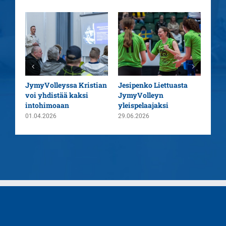
aatu
JymyVolleyssa Kristian
Jesipenko Liettuasta
Kaus
voi yhdistää kaksi
JymyVolleyn
pää
intohimoaan
yleispelaajaksi
26.0
01.04.2026
29.06.2026