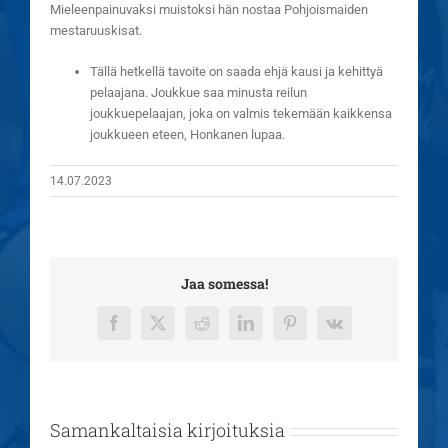
Mieleenpainuvaksi muistoksi hän nostaa Pohjoismaiden
mestaruuskisat.
Tällä hetkellä tavoite on saada ehjä kausi ja kehittyä
pelaajana. Joukkue saa minusta reilun
joukkuepelaajan, joka on valmis tekemään kaikkensa
joukkueen eteen, Honkanen lupaa.
14.07.2023
Jaa somessa!
Facebook
X
Reddit
LinkedIn
Pinterest
Vk
Samankaltaisia kirjoituksia