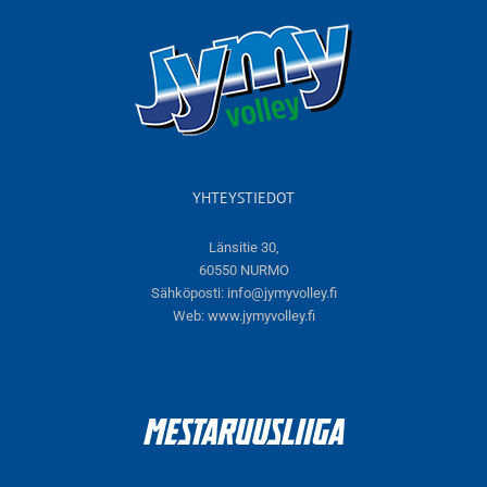
YHTEYSTIEDOT
Länsitie 30,
60550 NURMO
Sähköposti:
info@jymyvolley.fi
Web:
www.jymyvolley.fi