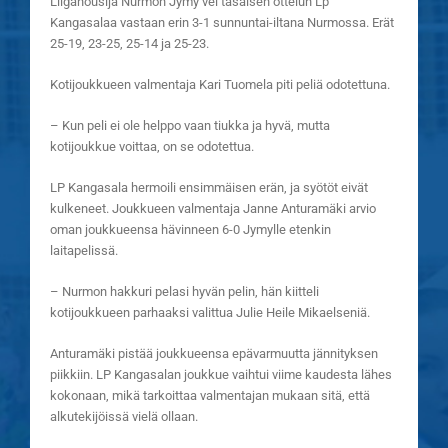
Liiganousija Nurmon Jymy vei tasaisen ottelun Lp
Kangasalaa vastaan erin 3-1 sunnuntai-iltana Nurmossa. Erät
25-19, 23-25, 25-14 ja 25-23.
Kotijoukkueen valmentaja Kari Tuomela piti peliä odotettuna.
– Kun peli ei ole helppo vaan tiukka ja hyvä, mutta
kotijoukkue voittaa, on se odotettua.
LP Kangasala hermoili ensimmäisen erän, ja syötöt eivät
kulkeneet. Joukkueen valmentaja Janne Anturamäki arvio
oman joukkueensa hävinneen 6-0 Jymylle etenkin
laitapelissä.
– Nurmon hakkuri pelasi hyvän pelin, hän kiitteli
kotijoukkueen parhaaksi valittua Julie Heile Mikaelseniä.
Anturamäki pistää joukkueensa epävarmuutta jännityksen
piikkiin. LP Kangasalan joukkue vaihtui viime kaudesta lähes
kokonaan, mikä tarkoittaa valmentajan mukaan sitä, että
alkutekijöissä vielä ollaan.