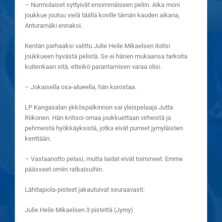
– Nurmolaiset syttyivät ensimmäiseen peliin. Aika moni
joukkue joutuu vielä täällä koville tämän kauden aikana,
Anturamäki ennakoi.
Kentän parhaaksi valittu Julie Heile Mikaelsen iloitsi
joukkueen hyvästä pelistä. Se ei hänen mukaansa tarkoita
kuitenkaan sitä, etteikö parantamisen varaa olisi.
– Jokaisella osa-alueella, hän korostaa.
LP Kangasalan ykköspalkinnon sai yleispelaaja Jutta
Riikonen. Hän kritisoi omaa joukkuettaan virheistä ja
pehmeistä hyökkäyksistä, jotka eivät purreet jymyläisten
kenttään.
– Vastaanotto pelasi, mutta laidat eivät toimineet. Emme
päässeet omiin ratkaisuihin.
Lähitapiola-pisteet jakautuivat seuraavasti:
Julie Heile Mikaelsen 3 pistettä (Jymy)