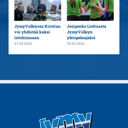
aatu
JymyVolleyssa Kristian
Jesipenko Liettuasta
Kaus
voi yhdistää kaksi
JymyVolleyn
pää
intohimoaan
yleispelaajaksi
26.0
01.04.2026
29.06.2026