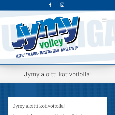
Skip
Facebook
Instagram
to
content
Jymy aloitti kotivoitolla!
Jymy aloitti kotivoitolla!