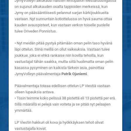
JymyVolleyn alkukausi naisten lentopallon Mestaruusliigassa
on sujunut alkukauden osalta tappioiden merkeissä, kun
Jymy on pääsääntöisesti pelannut sarjan kärkijoukkueita
vastaan. Nyt sunnuntain kotiottelussa on hyvä sauma ottaa
kauden avauspisteet, kun vastaan verkon toiselle puolelle
tulee Oriveden Ponnistus.
• Nyt meidän pitää pystyä pitämään oman pelin taso hyvänä
läpi ottelun. Siinä meillä on ollut vaikeuksia. Vastaan tulee
joukkue, joka ei ehkä rankaise niin kovilla tehoilla, kun
vastustajat tähän saakka, mutta siitä huolimatta oman pelin
kasassa pysyminen on kaikista tärkein asia, painottaa
JymyVolleyn päävalmentaja
Patrik Ojaniemi
.
Päävalmentaja toteaa edellisen ottelun LP Viestiä vastaan
olleen lupauksia antava.
• Tosin teimme koko pelissä 38 pistettä eli 13 pistettä per erä.
Sillä määrällä ei pelejä vain voiteta ja se pitää nyt pelaajien
ymmärtää.
LP Viestin hakkuri oli kova ja hyökkäyksen tehot olivat
vastustajalla kovat.