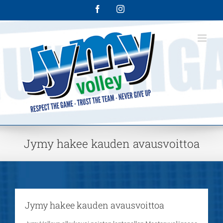
Skip
Facebook
Instagram
to
content
Jymy hakee kauden avausvoittoa
Jymy hakee kauden avausvoittoa