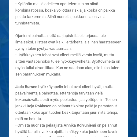
• Kyllähän meillä edelleen opettelemista on siinä
kombinaatiossa, koska voi ottaa riskiä ja koska on paikka
pelata tarkemmin. Siinä nuorella joukkueella on vielä
tunnistamista.
Ojaniemi painottaa, että sarjapisteitä ei sarjassa tule
ilmaiseksi. Pisteet ovat kaikille tärkeitä ja siihen haasteeseen
Jymyn tulee pystyä vastaamaan.
• Hyökkäyksen tehot ovat olleet meillä varsin hyvät, mutta
sitten vastapainoksi tulee hyökkäysvirheitä. Syöttövirheitä on
myös tullut aivan liikaa. Kun ne saadaan alas, niin tulos tulee
sen parannuksen mukana.
Jada Bursen
hyökkäyspelin tehot ovat olleet hyvät, mutta
päävalmentaja painottaa, että tehoja tarvitaan vielä
kokonaisvaltaisesti myös puolustus- ja syöttöpeliin. Toinen
jenkki
Deja Robinson
on pelannut kolme peliä ja parantanut
otteitaan koko ajan tuoden keskitorjuntaan juuri niitä tehoja,
mitä on haluttu.
• Omista nuorista pelaajista
Annika Koivuniemi
on pelannut
hyvällä tasolla, vaikka ajoittain näkyy koko joukkueen tavoin