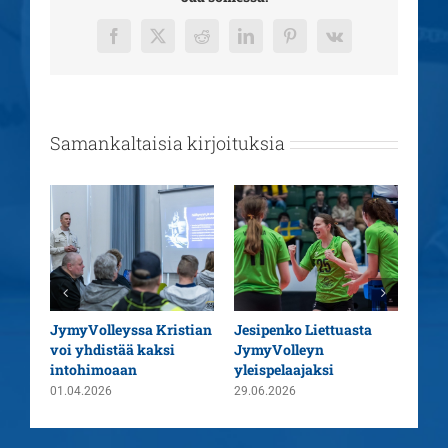
Facebook
X
Reddit
LinkedIn
Pinterest
Vk
Samankaltaisia kirjoituksia
aatu
JymyVolleyssa Kristian
Jesipenko Liettuasta
Kaus
voi yhdistää kaksi
JymyVolleyn
pää
intohimoaan
yleispelaajaksi
26.0
01.04.2026
29.06.2026