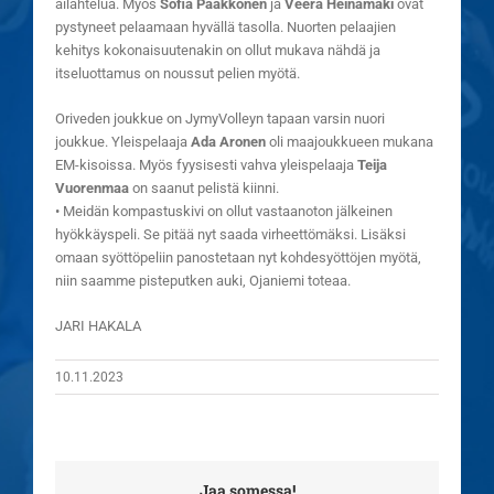
ailahtelua. Myös
Sofia Pääkkönen
ja
Veera Heinämäki
ovat
pystyneet pelaamaan hyvällä tasolla. Nuorten pelaajien
kehitys kokonaisuutenakin on ollut mukava nähdä ja
itseluottamus on noussut pelien myötä.
Oriveden joukkue on JymyVolleyn tapaan varsin nuori
joukkue. Yleispelaaja
Ada Aronen
oli maajoukkueen mukana
EM-kisoissa. Myös fyysisesti vahva yleispelaaja
Teija
Vuorenmaa
on saanut pelistä kiinni.
• Meidän kompastuskivi on ollut vastaanoton jälkeinen
hyökkäyspeli. Se pitää nyt saada virheettömäksi. Lisäksi
omaan syöttöpeliin panostetaan nyt kohdesyöttöjen myötä,
niin saamme pisteputken auki, Ojaniemi toteaa.
JARI HAKALA
10.11.2023
Jaa somessa!