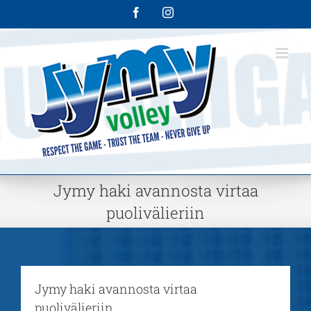
Skip
Facebook
Instagram
to
content
Jymy haki avannosta virtaa
puolivälieriin
Jymy haki avannosta virtaa
puolivälieriin