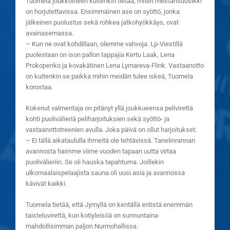
Tuomela joukkoineen kuitenkin tietää, miten mestarisuosikki
on horjutettavissa. Ensimmäinen ase on syöttö, jonka
jälkeinen puolustus sekä rohkea jatkohyökkäys, ovat
avainasemassa.
– Kun ne ovat kohdillaan, olemme vahvoja. Lp-Viestillä
puolestaan on ison pallon tappajia Kertu Laak, Lena
Prokopenko ja kovakätinen Lena Lymareva-Flink. Vastaanotto
on kuitenkin se paikka mihin meidän tulee iskeä, Tuomela
korostaa.
Kokenut valmentaja on pitänyt yllä joukkueensa pelivirettä
kohti puolivälieriä peliharjoituksien sekä syöttö- ja
vastaanottotreenien avulla. Joka päivä on ollut harjoitukset.
– Ei tällä aikataululla ihmeitä ole tehtävissä. Tanelinrannan
avannosta haimme viime vuoden tapaan uutta virtaa
puolivälieriin. Se oli hauska tapahtuma. Joillekin
ulkomaalaispelaajista sauna oli uusi asia ja avannossa
kävivät kaikki.
Tuomela tietää, että Jymyllä on kentällä entistä enemmän
taisteluvirettä, kun kotiyleisöä on sunnuntaina
mahdollisimman paljon Nurmohallissa.