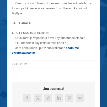
– Yleisö on luonut hienon tunnelman meidän kotipeleihin ja
tuonut joukkueelle lisää henkeä. Toivottavasti katsomot
täyttyvät.
JARI HAKALA
LIPUT PUDOTUSPELEIHIN:
– Kausikortit ja vapaaliput eivät käy pudotuspeleissä!!!
– Liikuntasetelit käy (vain setelit, kortit ei).
– Osta ennakkoon liput 2.puolivälierään
seat4.me
verkkokaupasta!
07.03.2019
Jaa somessa!
Facebook
X
Reddit
LinkedIn
Pinterest
Vk