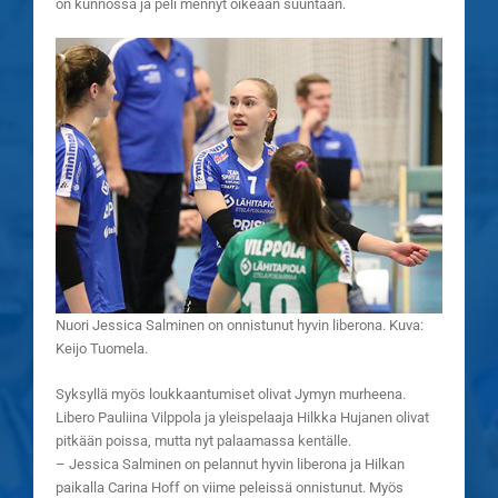
on kunnossa ja peli mennyt oikeaan suuntaan.
Nuori Jessica Salminen on onnistunut hyvin liberona. Kuva:
Keijo Tuomela.
Syksyllä myös loukkaantumiset olivat Jymyn murheena.
Libero Pauliina Vilppola ja yleispelaaja Hilkka Hujanen olivat
pitkään poissa, mutta nyt palaamassa kentälle.
– Jessica Salminen on pelannut hyvin liberona ja Hilkan
paikalla Carina Hoff on viime peleissä onnistunut. Myös