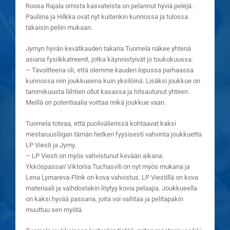
Roosa Rajala omista kasvateista on pelannut hyviä pelejä.
Pauliina ja Hilkka ovat nyt kuitenkin kunnossa ja tulossa
takaisin peliin mukaan.
Jymyn hyvän kevätkauden takana Tuomela näkee yhtenä
asiana fysiikkatreenit, jotka käynnistyivät jo toukokuussa.
– Tavoitteena oli, että olemme kauden lopussa parhaassa
kunnossa niin joukkueena kuin yksilöinä. Lisäksi joukkue on
tammikuusta lähtien ollut kasassa ja hitsautunut yhteen.
Meillä on potentiaalia voittaa mikä joukkue vaan.
Tuomela toteaa, että puolivälierissä kohtaavat kaksi
mestaruusliigan tämän hetken fyysisesti vahvinta joukkuetta
LP Viesti ja Jymy.
– LP Viesti on myös vahvistunut kevään aikana.
Ykköspassari Viktoriia Tuchasvili on nyt myös mukana ja
Lena Lymareva-Flink on kova vahvistus. LP Viestillä on kova
materiaali ja vaihdostakin löytyy kovia pelaajia. Joukkueella
on kaksi hyvää passaria, joita voi vaihtaa ja pelitapakin
muuttuu sen myötä.