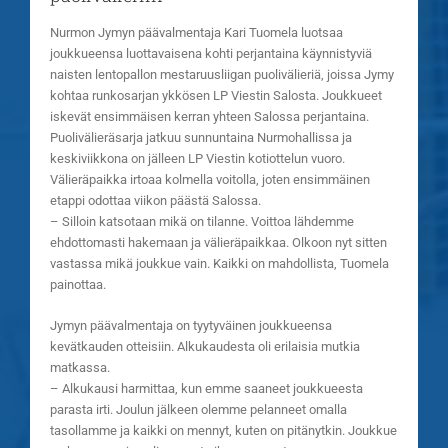
Nurmon Jymyn päävalmentaja Kari Tuomela luotsaa
joukkueensa luottavaisena kohti perjantaina käynnistyviä
naisten lentopallon mestaruusliigan puolivälieriä
, joissa Jymy
kohtaa runkosarjan ykkösen LP Viestin Salosta. Joukkueet
iskevät ensimmäisen kerran yhteen Salossa perjantaina.
Puolivälieräsarja jatkuu sunnuntaina Nurmohallissa ja
keskiviikkona on jälleen LP Viestin kotiottelun vuoro.
Välieräpaikka irtoaa kolmella voitolla, joten ensimmäinen
etappi odottaa viikon päästä Salossa.
– Silloin katsotaan mikä on tilanne. Voittoa lähdemme
ehdottomasti hakemaan ja välieräpaikkaa. Olkoon nyt sitten
vastassa mikä joukkue vain. Kaikki on mahdollista, Tuomela
painottaa.
Jymyn päävalmentaja on tyytyväinen joukkueensa
kevätkauden otteisiin. Alkukaudesta oli erilaisia mutkia
matkassa.
– Alkukausi harmittaa, kun emme saaneet joukkueesta
parasta irti. Joulun jälkeen olemme pelanneet omalla
tasollamme ja kaikki on mennyt, kuten on pitänytkin. Joukkue