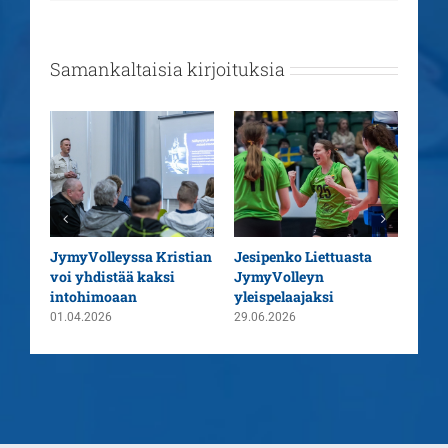
Samankaltaisia kirjoituksia
aatu
JymyVolleyssa Kristian
Jesipenko Liettuasta
Kaus
voi yhdistää kaksi
JymyVolleyn
pää
intohimoaan
yleispelaajaksi
26.0
01.04.2026
29.06.2026