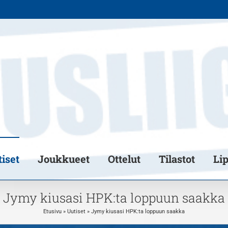
iset
Joukkueet
Ottelut
Tilastot
Li
Jymy kiusasi HPK:ta loppuun saakka
Etusivu
»
Uutiset
»
Jymy kiusasi HPK:ta loppuun saakka