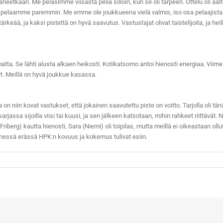
eetkaan. Me pelasimme viisasta peliä silloin, kun se oli tarpeen. Ottelu oli aalto
ti pelaamme paremmin. Me emme ole joukkueena vielä valmis, iso osa pelaajista
rkeää, ja kaksi pistettä on hyvä saavutus. Vastustajat olivat taistelijoita, ja he
tta. Se lähti alusta alkaen heikosti. Kotikatsomo antoi hienosti energiaa. Vii
yt. Meillä on hyvä joukkue kasassa.
a on niin kovat vastukset, että jokainen saavutettu piste on voitto. Tarjolla oli
jassa sijoilla viisi tai kuusi, ja sen jälkeen katsotaan, mihin rahkeet riittävät. 
riberg) kautta hienosti, Sara (Niemi) oli toipilas, mutta meillä ei oikeastaan oll
dennessä erässä HPK:n kovuus ja kokemus tulivat esiin.