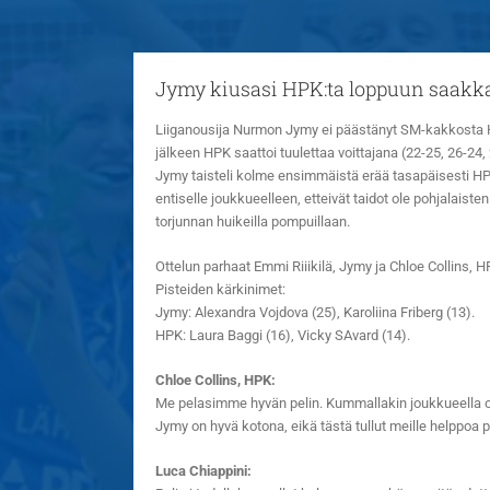
Jymy kiusasi HPK:ta loppuun saakk
Liiganousija Nurmon Jymy ei päästänyt SM-kakkosta HP
jälkeen HPK saattoi tuulettaa voittajana (22-25, 26-24, 
Jymy taisteli kolme ensimmäistä erää tasapäisesti HPK
entiselle joukkueelleen, etteivät taidot ole pohjalais
torjunnan huikeilla pompuillaan.
Ottelun parhaat Emmi Riiikilä, Jymy ja Chloe Collins, H
Pisteiden kärkinimet:
Jymy: Alexandra Vojdova (25), Karoliina Friberg (13).
HPK: Laura Baggi (16), Vicky SAvard (14).
Chloe Collins, HPK:
Me pelasimme hyvän pelin. Kummallakin joukkueella oli
Jymy on hyvä kotona, eikä tästä tullut meille helppoa p
Luca Chiappini: