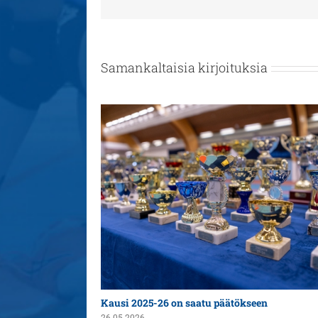
Samankaltaisia kirjoituksia
n yleispelaajaksi
Kausi 2025-26 on saatu päätökseen