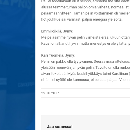
Peli ei todellakaan ollut helppo, emmekä me sitä odottan
alussa teimme turhan paljon omia virheitä, normaalis
pelaamaan yhteen. Tämän pelin voittaminen oli meille tä
kotijoukkue sai varmasti paljon energiaa yleisöltä.
Emmi Riikilä, Jymy:
Me pelasimme hyvän pelin viimeistä erää lukuun ottama
Kausi on alkanut hyvin, mutta menestys ei ole yllättän
Kari Tuomela, Jymy:
Peliin on pakko olla tyytyväinen. Seuraavissa otteluiss
yleisöön menevän ja hyvän pelin. Tavoite on olla runkosar
aivan liekeissä. Myös keskihyökkäys toimi Karoliinan (F
että ellei syöttö ole kunnossa, ei pelissä pärjää. Vii
29.10.2017
Jaa somessa!