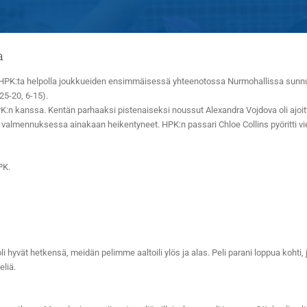
a
K:ta helpolla joukkueiden ensimmäisessä yhteenotossa Nurmohallissa sunnuntain
25-20, 6-15).
:n kanssa. Kentän parhaaksi pistenaiseksi noussut Alexandra Vojdova oli ajoitta
ten valmennuksessa ainakaan heikentyneet. HPK:n passari Chloe Collins pyöritti 
PK.
 hyvät hetkensä, meidän pelimme aaltoili ylös ja alas. Peli parani loppua kohti
eliä.