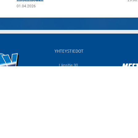
29.06
01.04.2026
YHTEYSTIEDOT
Länsitie 30,
60550 NURMO
Sähköposti:
info@jymyvolley.fi
Web:
www.jymyvolley.fi
© 2026 | Nurmon Jymy - lentopallo | Designed by
KOKO-Markkinointi
Tietosuojaseloste
Facebook
Instagram