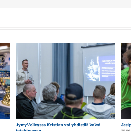
JymyVolleyssa Kristian voi yhdistää kaksi
Jesi
intohimoaan