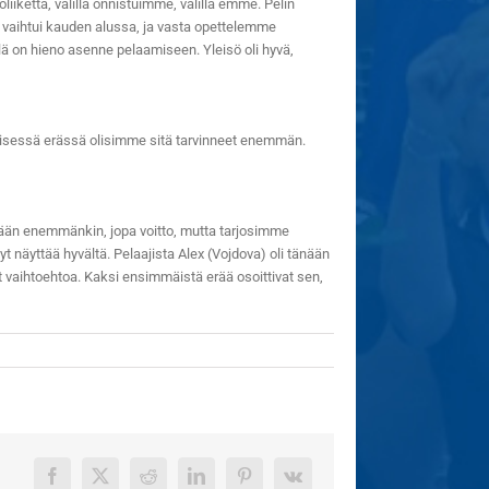
liikettä, välillä onnistuimme, välillä emme. Pelin
 vaihtui kauden alussa, ja vasta opettelemme
illä on hieno asenne pelaamiseen. Yleisö oli hyvä,
meisessä erässä olisimme sitä tarvinneet enemmän.
 tänään enemmänkin, jopa voitto, mutta tarjosimme
Nyt näyttää hyvältä. Pelaajista Alex (Vojdova) oli tänään
ut vaihtoehtoa. Kaksi ensimmäistä erää osoittivat sen,
Facebook
X
Reddit
LinkedIn
Pinterest
Vk