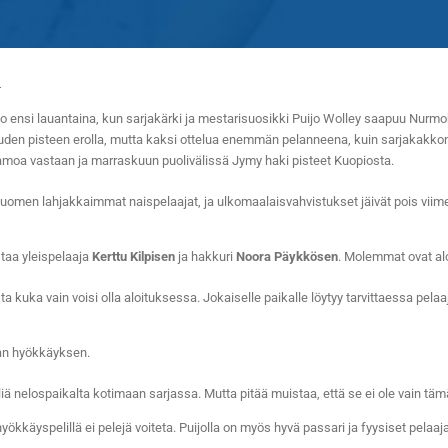
n
jo ensi lauantaina, kun sarjakärki ja mestarisuosikki Puijo Wolley saapuu Nurmoh
uden pisteen erolla, mutta kaksi ottelua enemmän pelanneena, kuin sarjakakkon
usamoa vastaan ja marraskuun puolivälissä Jymy haki pisteet Kuopiosta.
n Suomen lahjakkaimmat naispelaajat, ja ulkomaalaisvahvistukset jäivät pois vii
taa yleispelaaja
Kerttu Kilpisen
ja hakkuri
Noora Päykkösen
. Molemmat ovat alo
sta kuka vain voisi olla aloituksessa. Jokaiselle paikalle löytyy tarvittaessa pelaa
an hyökkäyksen.
ä nelospaikalta kotimaan sarjassa. Mutta pitää muistaa, että se ei ole vain täm
ökkäyspelillä ei pelejä voiteta. Puijolla on myös hyvä passari ja fyysiset pelaaja