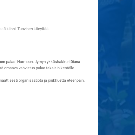
sä kiinni, Tuovinen kiteyttää.
nen
palasi Nurmoon. Jymyn ykköshakkuri
Diana
ssä omaava vahvistus palaa takaisin kentälle.
aattisesti organisaatiota ja joukkuetta eteenpäin.