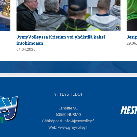
JymyVolleyssa Kristian voi yhdistää kaksi
Jesi
intohimoaan
29.06
01.04.2026
YHTEYSTIEDOT
Länsitie 30,
60550 NURMO
Sähköposti:
info@jymyvolley.fi
Web:
www.jymyvolley.fi