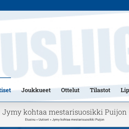
iset
Joukkueet
Ottelut
Tilastot
Li
Jymy kohtaa mestarisuosikki Puijon
Etusivu
»
Uutiset
»
Jymy kohtaa mestarisuosikki Puijon