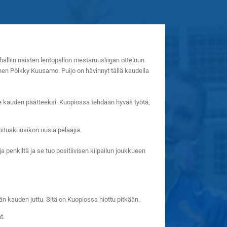
alliin naisten lentopallon mestaruusliigan otteluun.
en Pölkky Kuusamo. Puijo on hävinnyt tällä kaudella
me kauden päätteeksi. Kuopiossa tehdään hyvää työtä,
ituskuusikon uusia pelaajia.
ja penkiltä ja se tuo positiivisen kilpailun joukkueen
än kauden juttu. Sitä on Kuopiossa hiottu pitkään.
t.