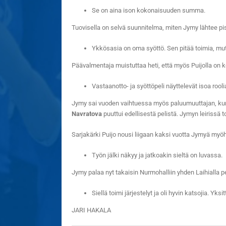
Se on aina ison kokonaisuuden summa.
Tuovisella on selvä suunnitelma, miten Jymy lähtee pis
Ykkösasia on oma syöttö. Sen pitää toimia, mutta
Päävalmentaja muistuttaa heti, että myös Puijolla on 
Vastaanotto- ja syöttöpeli näyttelevät isoa roo
Jymy sai vuoden vaihtuessa myös paluumuuttajan, ku
Navratova
puuttui edellisestä pelistä. Jymyn leirissä 
Sarjakärki Puijo nousi liigaan kaksi vuotta Jymyä myö
Työn jälki näkyy ja jatkoakin sieltä on luvassa.
Jymy palaa nyt takaisin Nurmohalliin yhden Laihialla pel
Siellä toimi järjestelyt ja oli hyvin katsojia. Yk
JARI HAKALA