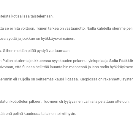
teistä kotisalissa taistelemaan.
 se ei riitä voittoon. Toinen tärkeä on vastaanotto. Näillä kahdella olemme pelis
kova syöttö ja joukkue on hyökkäysvoimainen.
lia. Siihen meidän pitää pystyä vastaamaan.
n Puijon akatemiajoukkueessa syyskauden pelannut yleispelaaja
Sofia Pääkkö
toivotaan, että flunssa hellittää lauantaihin mennessä ja ison roolin hyökkäykse
hemmin eli Puijolla on seitsemäs kausi liigassa. Kuopiossa on rakennettu system
atun kotiottelun jälkeen. Tuovinen oli tyytyväinen Laihialla pelattuun otteluun.
sittäisenä pelinä kaudessa tällainen toimii hyvin.