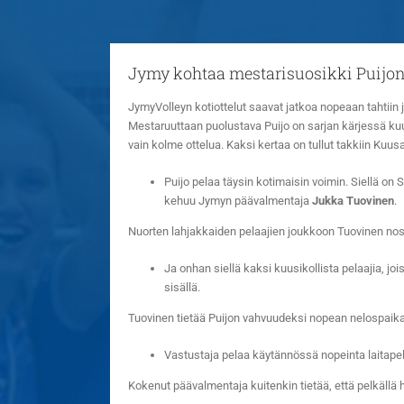
Jymy kohtaa mestarisuosikki Puijo
JymyVolleyn kotiottelut saavat jatkoa nopeaan tahtiin 
Mestaruuttaan puolustava Puijo on sarjan kärjessä ku
vain kolme ottelua. Kaksi kertaa on tullut takkiin Ku
Puijo pelaa täysin kotimaisin voimin. Siellä o
kehuu Jymyn päävalmentaja
Jukka Tuovinen
.
Nuorten lahjakkaiden pelaajien joukkoon Tuovinen nos
Ja onhan siellä kaksi kuusikollista pelaajia, joi
sisällä.
Tuovinen tietää Puijon vahvuudeksi nopean nelospaik
Vastustaja pelaa käytännössä nopeinta laitapeli
Kokenut päävalmentaja kuitenkin tietää, että pelkällä hy