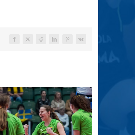
Facebook
X
Reddit
LinkedIn
Pinterest
Vk