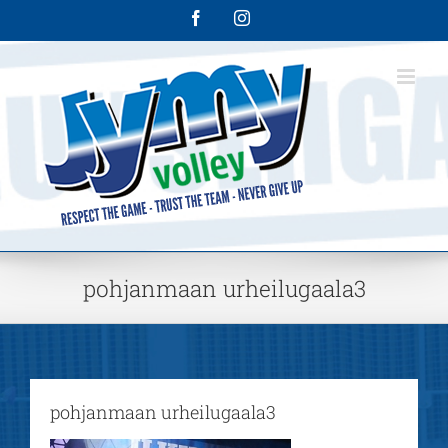
Skip
Facebook
Instagram
to
content
pohjanmaan urheilugaala3
pohjanmaan urheilugaala3