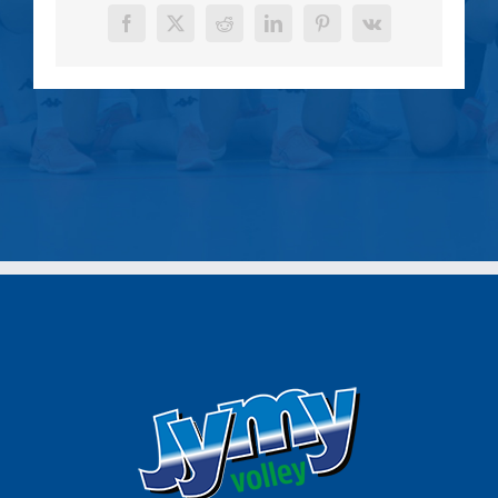
Facebook
X
Reddit
LinkedIn
Pinterest
Vk