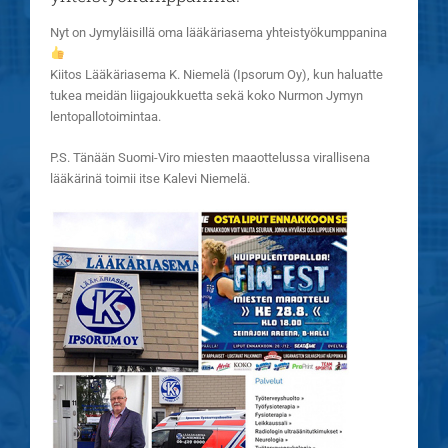
Nyt on Jymyläisillä oma lääkäriasema yhteistyökumppanina
Kiitos Lääkäriasema K. Niemelä (Ipsorum Oy), kun haluatte
tukea meidän liigajoukkuetta sekä koko Nurmon Jymyn
lentopallotoimintaa.
P.S. Tänään Suomi-Viro miesten maaottelussa virallisena
lääkärinä toimii itse Kalevi Niemelä.