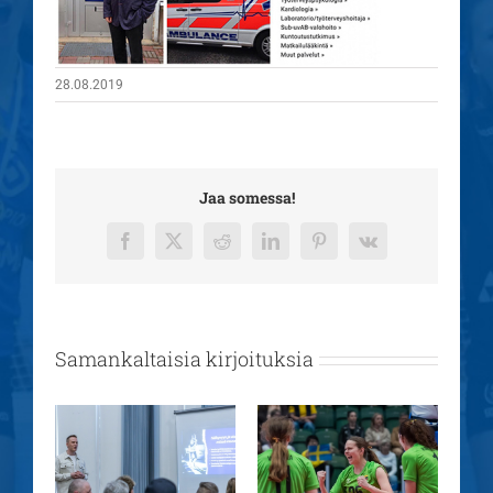
28.08.2019
Jaa somessa!
Facebook
X
Reddit
LinkedIn
Pinterest
Vk
Samankaltaisia kirjoituksia