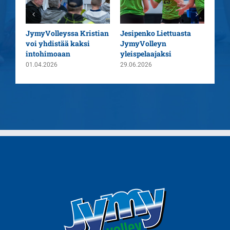
aatu
JymyVolleyssa Kristian
Jesipenko Liettuasta
Kaus
voi yhdistää kaksi
JymyVolleyn
pää
intohimoaan
yleispelaajaksi
26.0
01.04.2026
29.06.2026