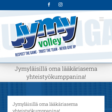
Skip
Facebook
Instagram
to
content
Jymyläisillä oma lääkäriasema
yhteistyökumppanina!
Jymyläisillä oma lääkäriasema
yhteistyökumppanina!