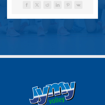
Facebook
X
Reddit
LinkedIn
Pinterest
Vk