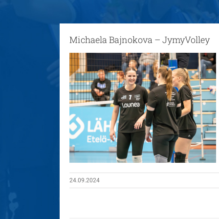
Michaela Bajnokova – JymyVolley
24.09.2024