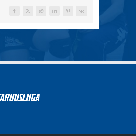
Facebook
X
Reddit
LinkedIn
Pinterest
Vk