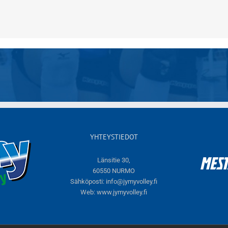
YHTEYSTIEDOT
Länsitie 30,
60550 NURMO
Sähköposti:
info@jymyvolley.fi
Web:
www.jymyvolley.fi