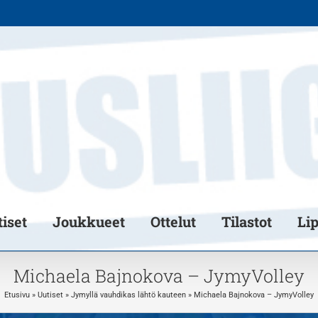
iset
Joukkueet
Ottelut
Tilastot
Li
Michaela Bajnokova – JymyVolley
Etusivu
»
Uutiset
»
Jymyllä vauhdikas lähtö kauteen
»
Michaela Bajnokova – JymyVolley