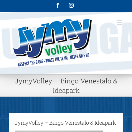
Skip
Facebook
Instagram
to
content
JymyVolley – Bingo Venestalo &
Ideapark
JymyVolley – Bingo Venestalo & Ideapark