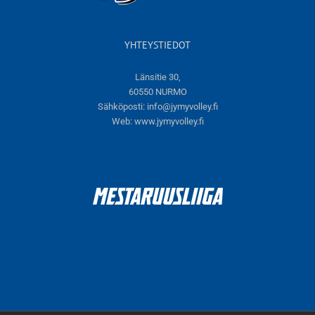
YHTEYSTIEDOT
Länsitie 30,
60550 NURMO
Sähköposti:
info@jymyvolley.fi
Web:
www.jymyvolley.fi