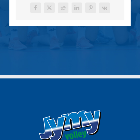
Facebook
X
Reddit
LinkedIn
Pinterest
Vk