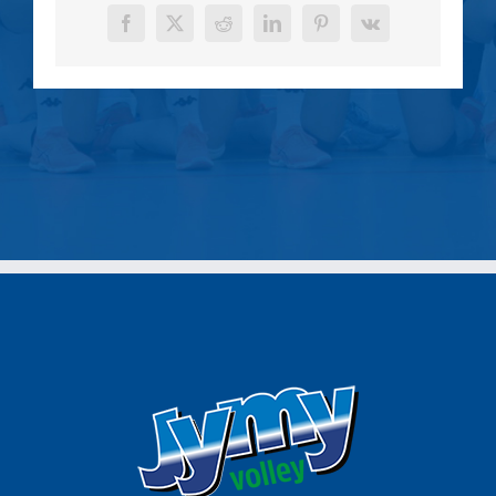
Facebook
X
Reddit
LinkedIn
Pinterest
Vk