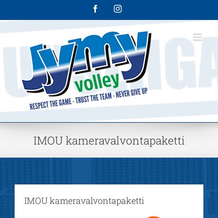
Skip
Facebook
Instagram
to
content
IMOU kameravalvontapaketti
IMOU kameravalvontapaketti