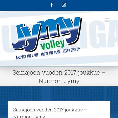
Skip
Facebook
Instagram
to
content
Seinäjoen vuoden 2017 joukkue –
Nurmon Jymy
Seinäjoen vuoden 2017 joukkue –
Nurmon Jymy