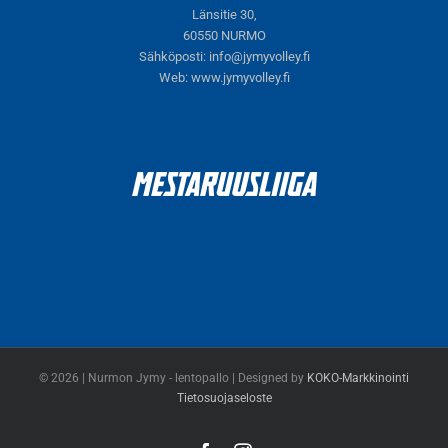
Länsitie 30,
60550 NURMO
Sähköposti:
info@jymyvolley.fi
Web:
www.jymyvolley.fi
© 2026 | Nurmon Jymy - lentopallo | Designed by
KOKO-Markkinointi
Tietosuojaseloste