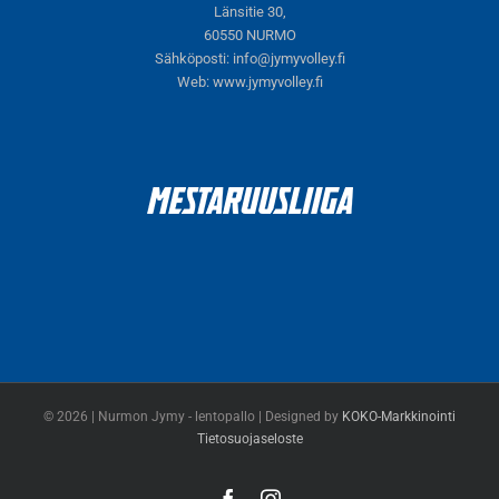
Länsitie 30,
60550 NURMO
Sähköposti:
info@jymyvolley.fi
Web:
www.jymyvolley.fi
© 2026 | Nurmon Jymy - lentopallo | Designed by
KOKO-Markkinointi
Tietosuojaseloste
Facebook
Instagram