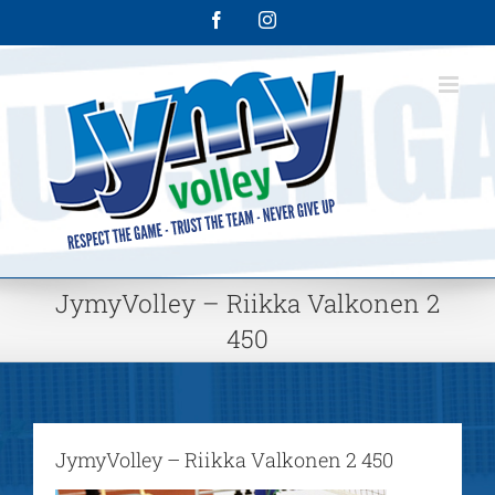
Skip
Facebook
Instagram
to
content
JymyVolley – Riikka Valkonen 2
450
JymyVolley – Riikka Valkonen 2 450