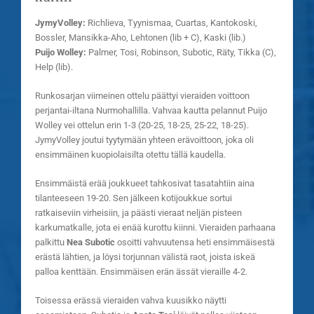
JymyVolley:
Richlieva, Tyynismaa, Cuartas, Kantokoski,
Bossler, Mansikka-Aho, Lehtonen (lib + C), Kaski (lib.)
Puijo Wolley:
Palmer, Tosi, Robinson, Subotic, Räty, Tikka (C),
Help (lib).
Runkosarjan viimeinen ottelu päättyi vieraiden voittoon
perjantai-iltana Nurmohallilla. Vahvaa kautta pelannut Puijo
Wolley vei ottelun erin 1-3 (20-25, 18-25, 25-22, 18-25).
JymyVolley joutui tyytymään yhteen erävoittoon, joka oli
ensimmäinen kuopiolaisilta otettu tällä kaudella.
Ensimmäistä erää joukkueet tahkosivat tasatahtiin aina
tilanteeseen 19-20. Sen jälkeen kotijoukkue sortui
ratkaiseviin virheisiin, ja päästi vieraat neljän pisteen
karkumatkalle, jota ei enää kurottu kiinni. Vieraiden parhaana
palkittu
Nea Subotic
osoitti vahvuutensa heti ensimmäisestä
erästä lähtien, ja löysi torjunnan välistä raot, joista iskeä
palloa kenttään. Ensimmäisen erän ässät vieraille 4-2.
Toisessa erässä vieraiden vahva kuusikko näytti