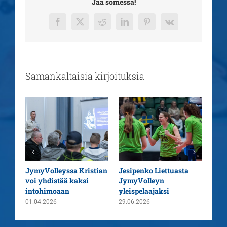
Jaa somessa!
Facebook
X
Reddit
LinkedIn
Pinterest
Vk
Samankaltaisia kirjoituksia
aatu
JymyVolleyssa Kristian
Jesipenko Liettuasta
Kaus
voi yhdistää kaksi
JymyVolleyn
pää
intohimoaan
yleispelaajaksi
26.0
01.04.2026
29.06.2026