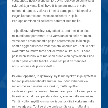
vastaanotto-hyökkäyspeliä rikki. Oma joukkue pelasi hyvällä
sykkeellä, ja kentällä oli hyvä fiilis pelata, mutta ei vain
rahkeet riittäneet. Vaikka oli meiltä paras peli, mitä on ollut
Puijon kohtaamisissa, meni se selkeästi Puijolle.
Peruspelaaminen oli selkeästi parempi kuin meillä.
Taija Tikka, PuijoWolley:
Näyttää siltä, että meillä on plus-
miinustilastot paremmat, että varmaan siinä pelin ratkaisu.
Viimeiseen erään päästiin paljon paremmin peliin kiinni ja
saatiin aggressiivisesti vedettyä erä loppuun asti. Kaikki pelit
ovat tärkeitä, mutta tämä peli oli vähän aluksi huti. Ei saatu
peliä kiinni kunnolla, viimeiseen erään olen tyytyväinen. Siinä
saatiin peliä omalle tasolle. Viimeiset pelit on menneet
nousujohteisesti, ja on voitettu.
Pekka Seppänen, PuijoWolley
: Kyllä me hyökättiin ja syötettiin
tänään pikkasen tehokkaammin. Toki oltiin virheherkkiä
molemmissa osa-alueissa itsekin, mutta syöttö-
vastaanottopeli oli tänään hitusen parempaa. Jokainen peli on
tärkeä, aina halutaan pelata voitosta, kun kentälle mennään.
Tämän voiton myötä on mahdollisuus pykälää korkeammalle
runkosarjassa. Toki se ei ole omissa käsissä, mutta aina