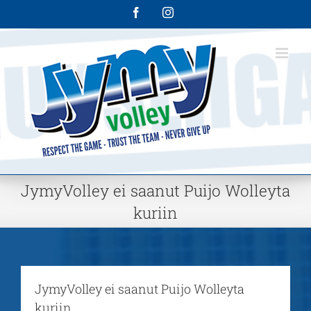
Skip
Facebook
Instagram
to
content
JymyVolley ei saanut Puijo Wolleyta
kuriin
JymyVolley ei saanut Puijo Wolleyta
kuriin