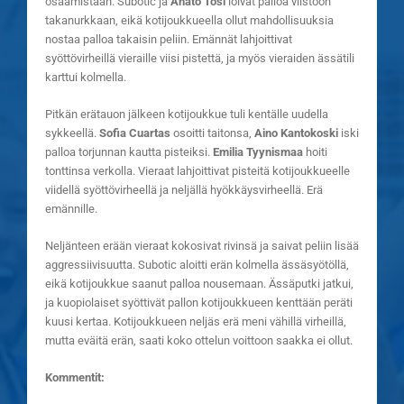
osaamistaan. Subotic ja
Anato Tosi
löivät palloa viistoon
takanurkkaan, eikä kotijoukkueella ollut mahdollisuuksia
nostaa palloa takaisin peliin. Emännät lahjoittivat
syöttövirheillä vieraille viisi pistettä, ja myös vieraiden ässätili
karttui kolmella.
Pitkän erätauon jälkeen kotijoukkue tuli kentälle uudella
sykkeellä.
Sofia Cuartas
osoitti taitonsa,
Aino Kantokoski
iski
palloa torjunnan kautta pisteiksi.
Emilia Tyynismaa
hoiti
tonttinsa verkolla. Vieraat lahjoittivat pisteitä kotijoukkueelle
viidellä syöttövirheellä ja neljällä hyökkäysvirheellä. Erä
emännille.
Neljänteen erään vieraat kokosivat rivinsä ja saivat peliin lisää
aggressiivisuutta. Subotic aloitti erän kolmella ässäsyötöllä,
eikä kotijoukkue saanut palloa nousemaan. Ässäputki jatkui,
ja kuopiolaiset syöttivät pallon kotijoukkueen kenttään peräti
kuusi kertaa. Kotijoukkueen neljäs erä meni vähillä virheillä,
mutta eväitä erän, saati koko ottelun voittoon saakka ei ollut.
Kommentit: