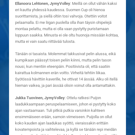
Ellanoora Lehtonen, JymyVolley
: Meillä on ollut vähän kaksi
eri kautta yhdessä kaudessa. Suomen Cup oli hienoa
suorittamista, ja siellä oltiin tosi vahvoja. Otettiin voitot
pelaamalla. Ei me liigan puolella olla ihan täysin ohipelejä
montaa pelattu, mutta ei olla vaan pystytty puristamaan
loppuun saakka. Minusta ei ole oltu huonoja missään kohtaa,
mutta ei vain saatu riittävää tulosta.
Tänään oi tasaista. Molemmat takkusivat pelin alussa, eikä
kumpikaan päässyt toisen peliin kiinni, mutta pelin tason
nousi, kun mentiin eteenpäin. Positiivista oli, että saatiin
kairattua kolmannen erän voitto. Virheitä tehtiin liikaa.
Syötössä hävittiin kaverille, he ottivat 14 ässää. Alku oli itellä
hieman vaikea, ja pari ässää olisin voinut olla antamattakin.
Jukka Tuovinen, JymyVolley
: Ottelu ratkesi Puijon
laadukkaampaan peruspelaamiseen, johon ei pystytty koko
ajan vastaamaan. Tuli pitkiä putkia varsinkin kahteen
ensimmäiseen erään, samoin viimeiseen. Puijolla on ollut
koko kauden ajan laadukas syöttö, vieraissakin erittäin
kovatempoista ja vaihtelevaa, ja kyllä se tänään repi meidän