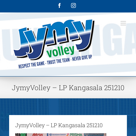
Skip
Facebook
Instagram
to
content
JymyVolley – LP Kangasala 251210
JymyVolley – LP Kangasala 251210