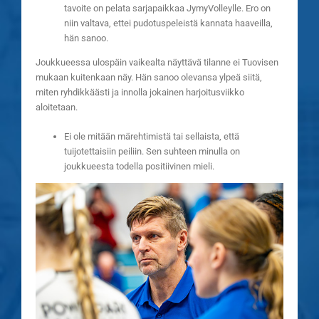
tavoite on pelata sarjapaikkaa JymyVolleylle. Ero on
niin valtava, ettei pudotuspeleistä kannata haaveilla,
hän sanoo.
Joukkueessa ulospäin vaikealta näyttävä tilanne ei Tuovisen
mukaan kuitenkaan näy. Hän sanoo olevansa ylpeä siitä,
miten ryhdikkäästi ja innolla jokainen harjoitusviikko
aloitetaan.
Ei ole mitään märehtimistä tai sellaista, että
tuijotettaisiin peiliin. Sen suhteen minulla on
joukkueesta todella positiivinen mieli.