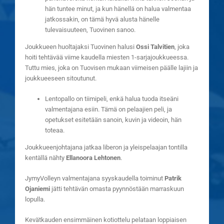
hän tuntee minut, ja kun hänellä on halua valmentaa
jatkossakin, on tämä hyvä alusta hänelle
tulevaisuuteen, Tuovinen sanoo.
Joukkueen huoltajaksi Tuovinen halusi
Ossi Talvitien
, joka
hoiti tehtävää viime kaudella miesten 1-sarjajoukkueessa.
Tuttu mies, joka on Tuovisen mukaan viimeisen päälle lajiin ja
joukkueeseen sitoutunut.
Lentopallo on tiimipeli, enkä halua tuoda itseäni
valmentajana esiin. Tämä on pelaajien peli, ja
opetukset esitetään sanoin, kuvin ja videoin, hän
toteaa.
Joukkueenjohtajana jatkaa liberon ja yleispelaajan tontilla
kentällä nähty
Ellanoora Lehtonen
.
JymyVolleyn valmentajana syyskaudella toiminut
Patrik
Ojaniemi
jätti tehtävän omasta pyynnöstään marraskuun
lopulla.
Kevätkauden ensimmäinen kotiottelu pelataan loppiaisen