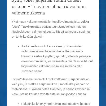
JymyVolley järjesteli staffin uuteen
uskoon – Tuovinen ottaa päävastuun
valmennuksesta
Yksi maan kokeneimmista lentopallovalmentajista,
Jukka
”Jere” Tuovinen
ottaa päävastuun JymyVolleyn naisten
liigajoukkueen valmennuksesta. Tässä vaiheessa sopimus
on tehty kevään ajaksi.
Joukkueella on ollut kova kausi jo ihan näiden
vaihtuvien valmentajienkin takia. Kun seurasta
kolmatta kertaa kysyttiin, ajattelin, ettei ole pelaajille
oikeudenmukaista, jos valmentaja olisi taas vaihtunut,
loppuvuoden valmennustiimissä mukana ollut
Tuovinen sanoo.
JymyVolleyn kausi on ollut mollivoittoinen. Sarjapisteitä on
vain yksi, ja matkaa sarjataulukon jumbotilalta ylöspäin on
melkoisesti. Tuovinen tietää tilanteen, ja sanoo käyneensä
keskustelun kauden tavoitteesta seuran johdon kanssa.
Halusin kaikkien ymmärtävän, että tässä vaiheessa