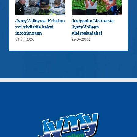
aatu
JymyVolleyssa Kristian
Jesipenko Liettuasta
Kaus
voi yhdistää kaksi
JymyVolleyn
pää
intohimoaan
yleispelaajaksi
26.0
01.04.2026
29.06.2026