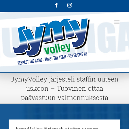
Skip
Facebook
Instagram
to
content
JymyVolley järjesteli staffin uuteen
uskoon – Tuovinen ottaa
päävastuun valmennuksesta