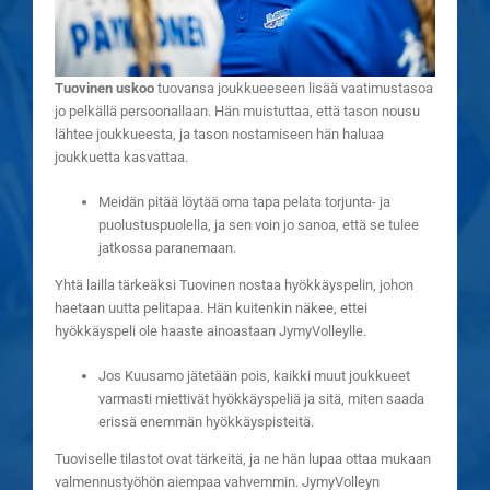
Tuovinen uskoo
tuovansa joukkueeseen lisää vaatimustasoa
jo pelkällä persoonallaan. Hän muistuttaa, että tason nousu
lähtee joukkueesta, ja tason nostamiseen hän haluaa
joukkuetta kasvattaa.
Meidän pitää löytää oma tapa pelata torjunta- ja
puolustuspuolella, ja sen voin jo sanoa, että se tulee
jatkossa paranemaan.
Yhtä lailla tärkeäksi Tuovinen nostaa hyökkäyspelin, johon
haetaan uutta pelitapaa. Hän kuitenkin näkee, ettei
hyökkäyspeli ole haaste ainoastaan JymyVolleylle.
Jos Kuusamo jätetään pois, kaikki muut joukkueet
varmasti miettivät hyökkäyspeliä ja sitä, miten saada
erissä enemmän hyökkäyspisteitä.
Tuoviselle tilastot ovat tärkeitä, ja ne hän lupaa ottaa mukaan
valmennustyöhön aiempaa vahvemmin. JymyVolleyn