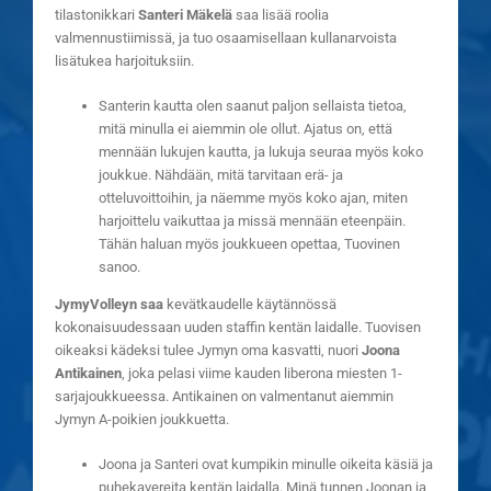
tilastonikkari
Santeri Mäkelä
saa lisää roolia
valmennustiimissä, ja tuo osaamisellaan kullanarvoista
lisätukea harjoituksiin.
Santerin kautta olen saanut paljon sellaista tietoa,
mitä minulla ei aiemmin ole ollut. Ajatus on, että
mennään lukujen kautta, ja lukuja seuraa myös koko
joukkue. Nähdään, mitä tarvitaan erä- ja
otteluvoittoihin, ja näemme myös koko ajan, miten
harjoittelu vaikuttaa ja missä mennään eteenpäin.
Tähän haluan myös joukkueen opettaa, Tuovinen
sanoo.
JymyVolleyn saa
kevätkaudelle käytännössä
kokonaisuudessaan uuden staffin kentän laidalle. Tuovisen
oikeaksi kädeksi tulee Jymyn oma kasvatti, nuori
Joona
Antikainen
, joka pelasi viime kauden liberona miesten 1-
sarjajoukkueessa. Antikainen on valmentanut aiemmin
Jymyn A-poikien joukkuetta.
Joona ja Santeri ovat kumpikin minulle oikeita käsiä ja
puhekavereita kentän laidalla. Minä tunnen Joonan ja