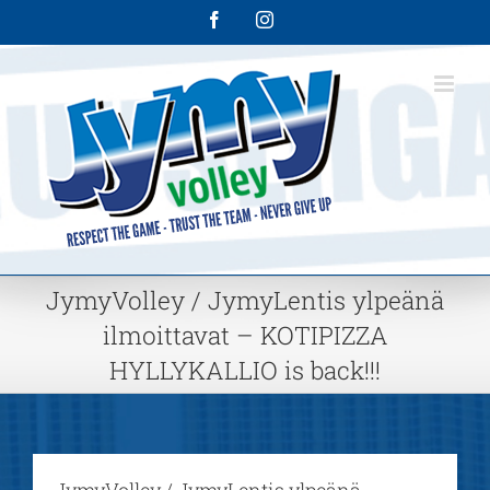
Skip
Facebook
Instagram
to
content
JymyVolley / JymyLentis ylpeänä
ilmoittavat – KOTIPIZZA
HYLLYKALLIO is back!!!