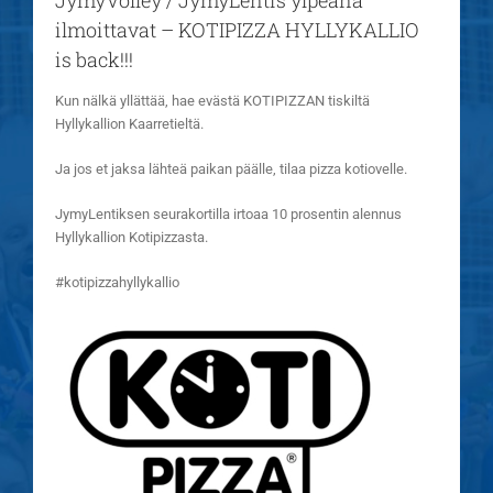
JymyVolley / JymyLentis ylpeänä
ilmoittavat – KOTIPIZZA HYLLYKALLIO
is back!!!
Kun nälkä yllättää, hae evästä KOTIPIZZAN tiskiltä
Hyllykallion Kaarretieltä.
Ja jos et jaksa lähteä paikan päälle, tilaa pizza kotiovelle.
JymyLentiksen seurakortilla irtoaa 10 prosentin alennus
Hyllykallion Kotipizzasta.
#kotipizzahyllykallio