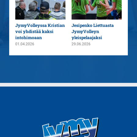
aatu
JymyVolleyssa Kristian
Jesipenko Liettuasta
Kaus
voi yhdistää kaksi
JymyVolleyn
pää
intohimoaan
yleispelaajaksi
26.0
01.04.2026
29.06.2026